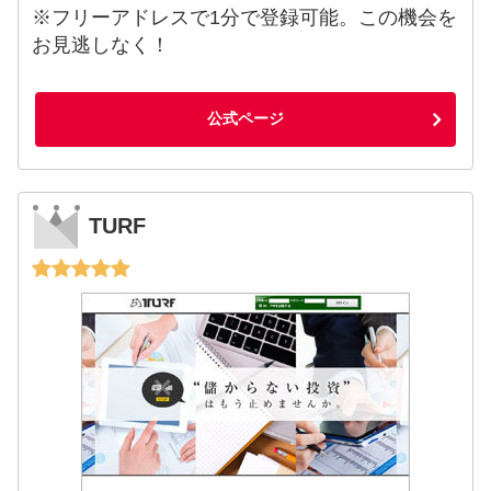
※フリーアドレスで1分で登録可能。この機会を
お見逃しなく！
公式ページ
TURF