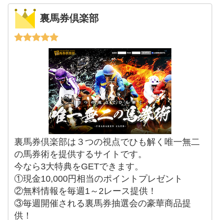
裏馬券倶楽部
裏馬券倶楽部は３つの視点でひも解く唯一無二
の馬券術を提供するサイトです。
今なら3大特典をGETできます。
①現金10,000円相当のポイントプレゼント
②無料情報を毎週1～2レース提供！
③毎週開催される裏馬券抽選会の豪華商品提
供！