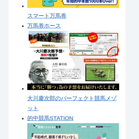
スマート万馬券
万馬券ホース
大川慶次郎のパーフェクト競馬メゾ
ット
的中競馬STATION