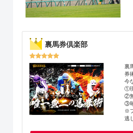
裏馬券倶楽部
裏
券
今
①
②
③
※
逃