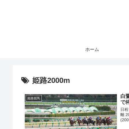
ホーム
姫路2000m
白
姫路競馬
で
日程
離 
(20