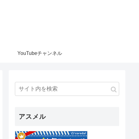
YouTubeチャンネル
アスメル