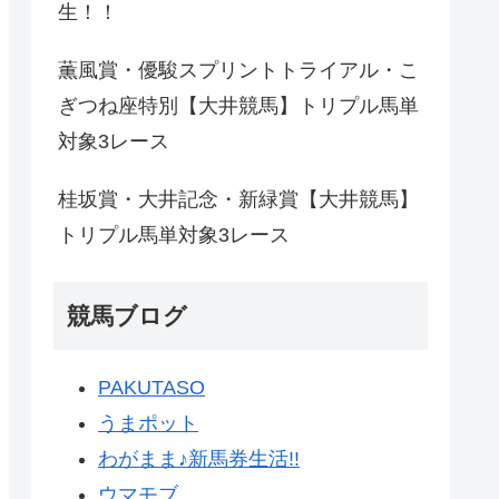
生！！
薫風賞・優駿スプリントトライアル・こ
ぎつね座特別【大井競馬】トリプル馬単
対象3レース
桂坂賞・大井記念・新緑賞【大井競馬】
トリプル馬単対象3レース
競馬ブログ
PAKUTASO
うまポット
わがまま♪新馬券生活!!
ウマモブ