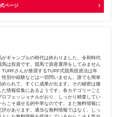
式ページ
馬がギャンブルの時代は終わりました。令和時代
競馬は投資です。競馬で資産運用をしてみません
。TURFさんが推奨するTURF式競馬投資法は年
、性別や経験などは一切問いません。誰でも簡単
始められて、すぐに成果が出ます。その秘密は徹
した情報収集にあるようです。各カテゴリーごと
プロフェッショナルがおり、しっかり精査してい
からこそ成せる的中率なのです。また無料情報に
定評があります。適当な無料情報ではなく、しっ
りとした無料情報を提供しているからこそ人気サ