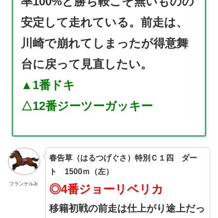
率100%と勝ち鞍こそ無いものの
安定して走れている。前走は、
川崎で崩れてしまったが得意舞
台に戻って見直したい。
▲1番ドキ
△12番ジーツーガッキー
春告草（はるつげぐさ）特別Ｃ１四 ダー
ト 1500ｍ（左）
フランケルJr.
◎4番ジョーリベリカ
移籍初戦の前走は仕上がり途上だっ