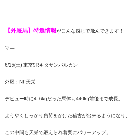
【外厩馬】特選情報
がこんな感じで飛んできます！
▽—
6/15(土) 東京9Rキタサンバルカン
外厩：NF天栄
デビュー時に416kgだった馬体も440kg前後まで成長。
ようやくしっかり負荷をかけた稽古が出来るようになり、
この中間も天栄で鍛えられ着実にパワーアップ。