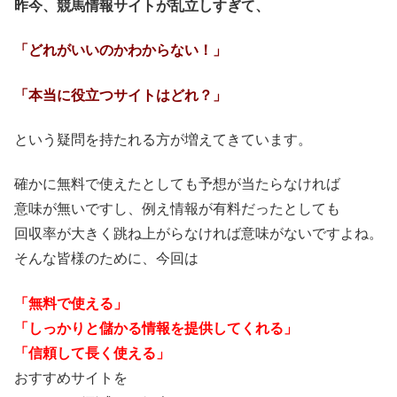
昨今、競馬情報サイトが乱立しすぎて、
「どれがいいのかわからない！」
「本当に役立つサイトはどれ？」
という疑問を持たれる方が増えてきています。
確かに無料で使えたとしても予想が当たらなければ
意味が無いですし、例え情報が有料だったとしても
回収率が大きく跳ね上がらなければ意味がないですよね。
そんな皆様のために、今回は
「無料で使える」
「しっかりと儲かる情報を提供してくれる」
「信頼して長く使える」
おすすめサイトを