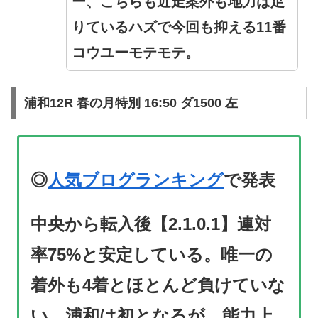
ー、こちらも近走案外も地力は足
りているハズで今回も抑える11番
コウユーモテモテ。
浦和12R 春の月特別 16:50 ダ1500 左
◎
人気ブログランキング
で発表
中央から転入後【2.1.0.1】連対
率75%と安定している。唯一の
着外も4着とほとんど負けていな
い。浦和は初となるが、能力上