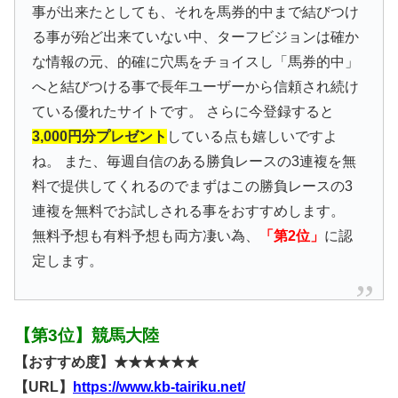
事が出来たとしても、それを馬券的中まで結びつけ
る事が殆ど出来ていない中、ターフビジョンは確か
な情報の元、的確に穴馬をチョイスし「馬券的中」
へと結びつける事で長年ユーザーから信頼され続け
ている優れたサイトです。 さらに今登録すると
3,000円分プレゼント
している点も嬉しいですよ
ね。 また、毎週自信のある勝負レースの3連複を無
料で提供してくれるのでまずはこの勝負レースの3
連複を無料でお試しされる事をおすすめします。
無料予想も有料予想も両方凄い為、
「第2位」
に認
定します。
【第3位】競馬大陸
【おすすめ度】★★★★★★
【URL】
https://www.kb-tairiku.net/