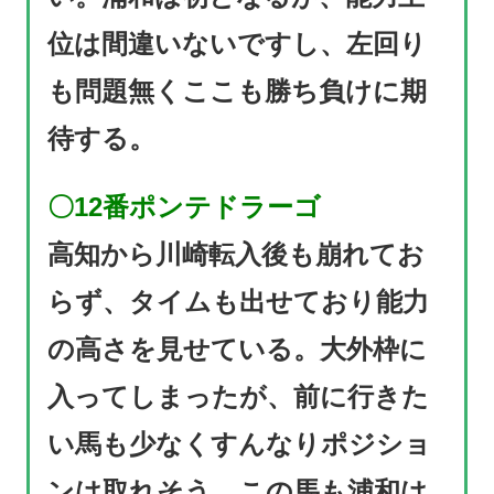
位は間違いないですし、左回り
も問題無くここも勝ち負けに期
待する。
〇12番ポンテドラーゴ
高知から川崎転入後も崩れてお
らず、タイムも出せており能力
の高さを見せている。大外枠に
入ってしまったが、前に行きた
い馬も少なくすんなりポジショ
ンは取れそう。この馬も浦和は