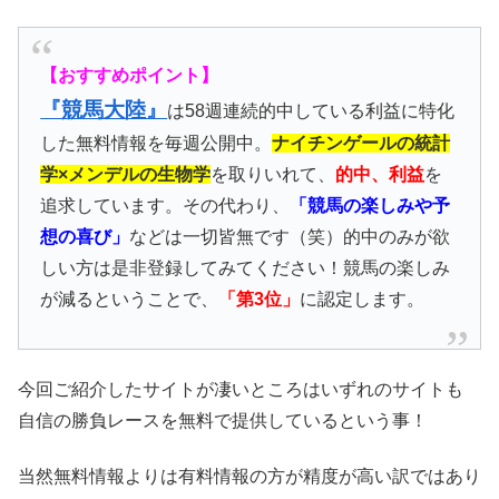
【おすすめポイント】
『競馬大陸』
は58週連続的中している利益に特化
した無料情報を毎週公開中。
ナイチンゲールの統計
学×メンデルの生物学
を取りいれて、
的中、利益
を
追求しています。その代わり、
「競馬の楽しみや予
想の喜び」
などは一切皆無です（笑）的中のみが欲
しい方は是非登録してみてください！競馬の楽しみ
が減るということで、
「第3位」
に認定します。
今回ご紹介したサイトが凄いところはいずれのサイトも
自信の勝負レースを無料で提供しているという事！
当然無料情報よりは有料情報の方が精度が高い訳ではあり