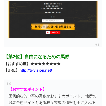
【第2位】自由になるための馬券
【おすすめ度】★★★★★★★★
【URL】
http://tr-vision.net/
【おすすめポイント】
圧倒的な的中率の高さがおすすめポイント。 他所の
競馬予想サイトもある程度穴馬の情報を手に入れる