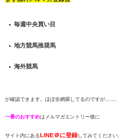
毎週中央買い目
地方競馬推奨馬
海外競馬
が確認できます。ほぼ全網羅してるのですが……、
一番のおすすめ
はメルマガエントリー後に
LINE＠に登録
サイト内にある
してみてください。