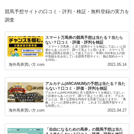
競馬予想サイトの口コミ・評判・検証・無料登録の実力を
調査
スマート万馬券の競馬予想は当たる？当たら
ない？口コミ・評価・評判を検証
「スマート万馬券」と言う競馬サイトを検証してほしいと読
者からあったので、調べて見ようと思います。 スマート万
馬券は競馬を投資として捉えており、年間1,000本以上の的
中実績を生み出している競馬予想サイト。 独占契約ルート
を40以...
海外馬券買い方.com
2021.05.14
アルカナム(ARCANUM)の予想は当たる？当た
らない？口コミ・評価・評判を検証
アルカナム(ARCANUM)と言う競馬サイトを検証してほしい
と読者からあったので、調べて見ようと思います。 アルカ
ナムとは、様々な意味を内包する言葉ではありますが、「奥
義」といった意味を持ちます。 これまでに競馬予想サイト
を利用した...
海外馬券買い方.com
2021.04.27
「自由になるための馬券」の競馬予想は当た