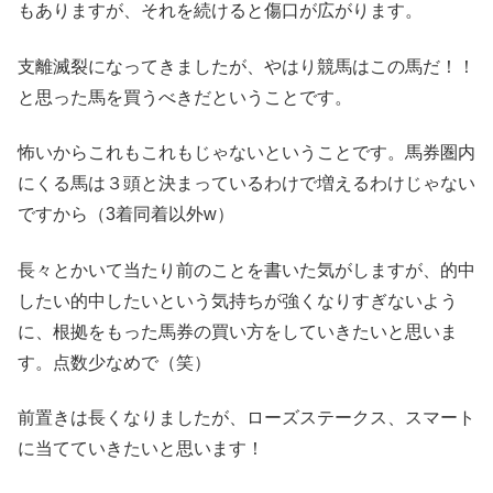
もありますが、それを続けると傷口が広がります。
支離滅裂になってきましたが、やはり競馬はこの馬だ！！
と思った馬を買うべきだということです。
怖いからこれもこれもじゃないということです。馬券圏内
にくる馬は３頭と決まっているわけで増えるわけじゃない
ですから（3着同着以外w）
長々とかいて当たり前のことを書いた気がしますが、的中
したい的中したいという気持ちが強くなりすぎないよう
に、根拠をもった馬券の買い方をしていきたいと思いま
す。点数少なめで（笑）
前置きは長くなりましたが、ローズステークス、スマート
に当てていきたいと思います！