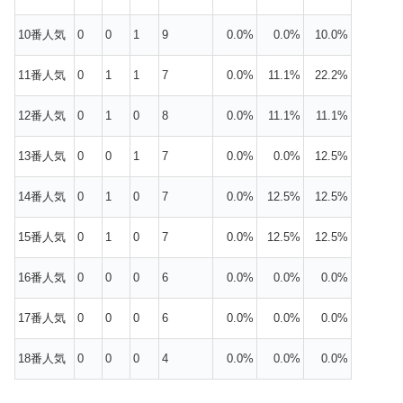
10番人気
0
0
1
9
0.0%
0.0%
10.0%
11番人気
0
1
1
7
0.0%
11.1%
22.2%
12番人気
0
1
0
8
0.0%
11.1%
11.1%
13番人気
0
0
1
7
0.0%
0.0%
12.5%
14番人気
0
1
0
7
0.0%
12.5%
12.5%
15番人気
0
1
0
7
0.0%
12.5%
12.5%
16番人気
0
0
0
6
0.0%
0.0%
0.0%
17番人気
0
0
0
6
0.0%
0.0%
0.0%
18番人気
0
0
0
4
0.0%
0.0%
0.0%