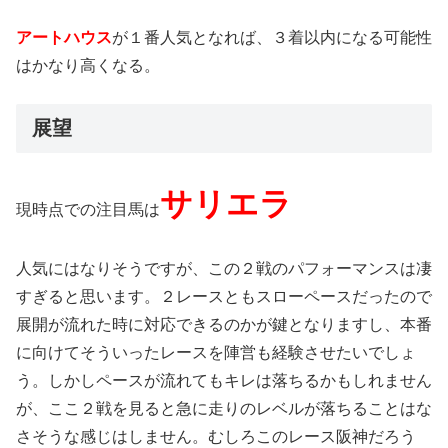
アートハウス
が１番人気となれば、３着以内になる可能性
はかなり高くなる。
展望
サリエラ
現時点での注目馬は
人気にはなりそうですが、この２戦のパフォーマンスは凄
すぎると思います。２レースともスローペースだったので
展開が流れた時に対応できるのかが鍵となりますし、本番
に向けてそういったレースを陣営も経験させたいでしょ
う。しかしペースが流れてもキレは落ちるかもしれません
が、ここ２戦を見ると急に走りのレベルが落ちることはな
さそうな感じはしません。むしろこのレース阪神だろう