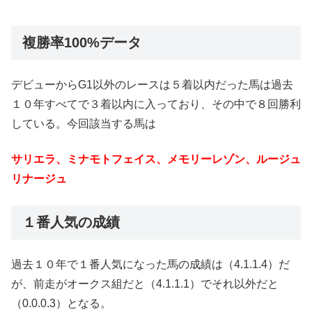
複勝率100%データ
デビューからG1以外のレースは５着以内だった馬は過去
１０年すべてで３着以内に入っており、その中で８回勝利
している。今回該当する馬は
サリエラ、ミナモトフェイス、メモリーレゾン、ルージュ
リナージュ
１番人気の成績
過去１０年で１番人気になった馬の成績は（4.1.1.4）だ
が、前走がオークス組だと（4.1.1.1）でそれ以外だと
（0.0.0.3）となる。