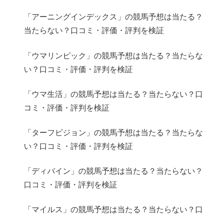
「アーニングインデックス」の競馬予想は当たる？
当たらない？口コミ・評価・評判を検証
「ウマリンピック」の競馬予想は当たる？当たらな
い？口コミ・評価・評判を検証
「ウマ生活」の競馬予想は当たる？当たらない？口
コミ・評価・評判を検証
「ターフビジョン」の競馬予想は当たる？当たらな
い？口コミ・評価・評判を検証
「ディバイン」の競馬予想は当たる？当たらない？
口コミ・評価・評判を検証
「マイルス」の競馬予想は当たる？当たらない？口