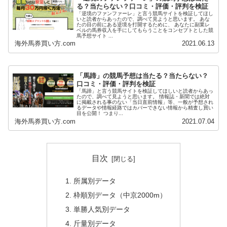
る？当たらない？口コミ・評価・評判を検証
「逆境のファンファーレ」と言う競馬サイトを検証してほし
いと読者からあったので、調べて見ようと思います。 あな
たの目の前にある逆境を打開するために、 あなたに副業レ
ベルの馬券収入を手にしてもらうことをコンセプトとした競
馬予想サイト ...
海外馬券買い方.com
2021.06.13
「馬蹄」の競馬予想は当たる？当たらない？
口コミ・評価・評判を検証
「馬蹄」と言う競馬サイトを検証してほしいと読者からあっ
たので、調べて見ようと思います。 情報誌・新聞では絶対
に掲載される事のない「当日直前情報」等、一般が予想され
るデータや情報経路ではカバーできない情報から精査し買い
目を公開！ つまり...
海外馬券買い方.com
2021.07.04
目次
所属別データ
枠順別データ（中京2000m）
単勝人気別データ
斤量別データ