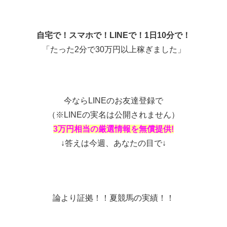
自宅で！スマホで！LINEで！1日10分で！
「たった2分で30万円以上稼ぎました」
今ならLINEのお友達登録で
（※LINEの実名は公開されません）
3万円相当の厳選情報を無償提供!
↓答えは今週、あなたの目で↓
論より証拠！！夏競馬の実績！！