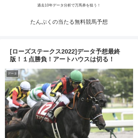
過去10年データ分析で万馬券を狙う！
たんぷくの当たる無料競馬予想
[ローズステークス2022]データ予想最終
版！１点勝負！アートハウスは切る！
データ