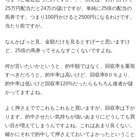
25万円配当だと24万の儲けですが、単純に25倍の配当の
馬券です。つまり100円かけると2500円になるわけです。
当たり前ですが。
なんかぱっと見、金額だけを見るとすげーと思いますけ
ど、25倍の馬券ってそんなすごくないですよね。
何が言いたいかというと、的中額ではなく、回収率を重視
すべきだろうと。的中率は高いけど、回収率8０％より、
的中率は低いけど回収率120%だったらもちろん後者が儲
かってますよね。
よく押さえででこれもこれもと買いますが、回収率は下が
ります。的中させたい気持ちが強いあまりにどうしても買
い目が増えてしまうんですよね。これはあまり良くない。
確かにそれで的中して押さえておいてよかったということ