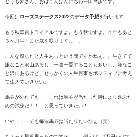
どうも皆さん、おはこんばんにちわー田宮歩です。
今回は
ローズステークス2022
の
データ予想
を行います。
もう秋華賞トライアルですよ。もう秋ですよ。今年もあと
３ヶ月半！また歳を取りますよ。。
こんな感じだと人生あっという間ですかねぇ。。生きてて
嫌なこと沢山あるし、一喜一憂することも多いし、嫌なこ
と沢山あるけど、せっかくの人生何事もポジティブに考え
て生きていきたい。
馬券が外れても、「これは馬券が当たった時により喜ぶた
めの試練だ！！」と思っていきたい！
いや・・・でも毎週馬券は当たりたいなぁ（笑）
ちょっと最近思ったのですが、、、例えば、1万円かけて