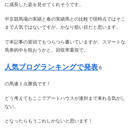
に成長した姿を見せてくれそうです。
中京競馬場の実績と春の実績馬との比較で現時点ではそこ
まで人気ではないですが、
かなり狙い目だと思います。
で本記事の冒頭でもつらつら書いていますが、スマートな
馬券的中を狙おうかと。回収率重視で。
人気ブログランキングで発表
-6
の馬連１点勝負です！
どう考えてもここでアートハウスが連対まで来れる気がし
ない。
となったらもうこれしかないと思います！