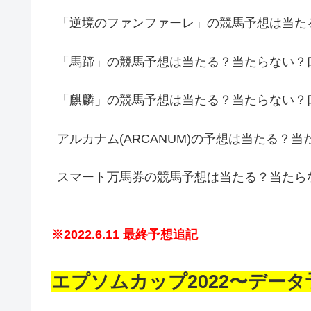
「逆境のファンファーレ」の競馬予想は当た
「馬蹄」の競馬予想は当たる？当たらない？
「麒麟」の競馬予想は当たる？当たらない？
アルカナム(ARCANUM)の予想は当たる？
スマート万馬券の競馬予想は当たる？当たら
※2022.6.11 最終予想追記
エプソムカップ2022〜デー