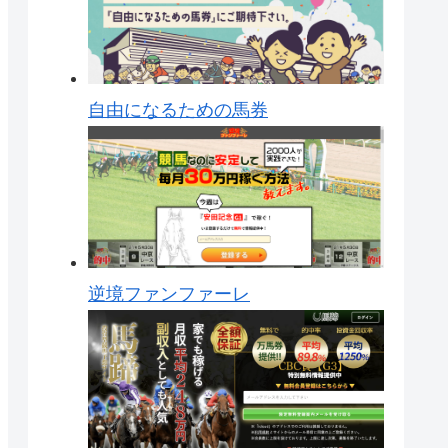
自由になるための馬券
逆境ファンファーレ