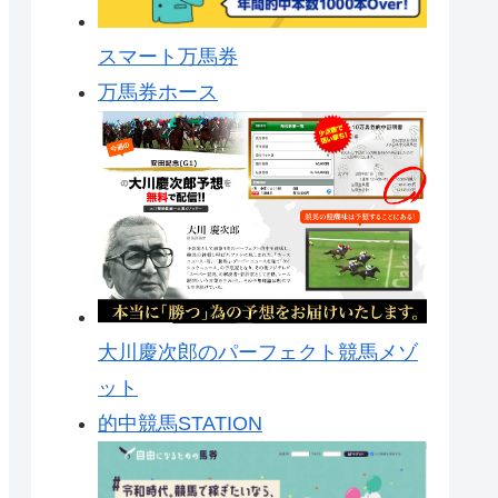
スマート万馬券
万馬券ホース
大川慶次郎のパーフェクト競馬メゾ
ット
的中競馬STATION