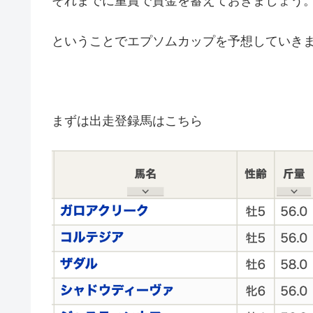
それまでに重賞で資金を蓄えておきましょう
ということでエプソムカップを予想していき
まずは出走登録馬はこちら