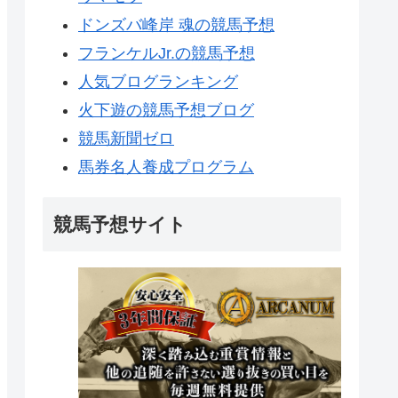
ドンズバ峰岸 魂の競馬予想
フランケルJr.の競馬予想
人気ブログランキング
火下遊の競馬予想ブログ
競馬新聞ゼロ
馬券名人養成プログラム
競馬予想サイト