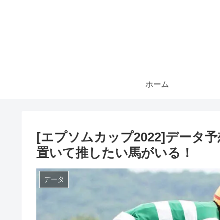
ホーム
[エプソムカップ2022]デー
置いて推したい馬がいる！
データ