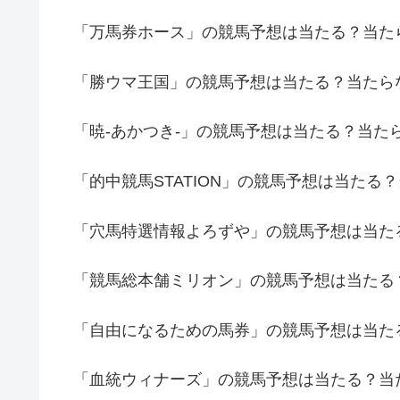
「万馬券ホース」の競馬予想は当たる？当た
「勝ウマ王国」の競馬予想は当たる？当たら
「暁-あかつき-」の競馬予想は当たる？当た
「的中競馬STATION」の競馬予想は当た
「穴馬特選情報よろずや」の競馬予想は当た
「競馬総本舗ミリオン」の競馬予想は当たる
「自由になるための馬券」の競馬予想は当た
「血統ウィナーズ」の競馬予想は当たる？当