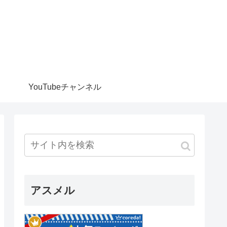
YouTubeチャンネル
アスメル