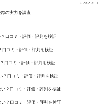
2022.06.11
登録の実力を調査
ない？口コミ・評価・評判を検証
？口コミ・評価・評判を検証
い？口コミ・評価・評判を検証
らない？口コミ・評価・評判を検証
らない？口コミ・評価・評判を検証
らない？口コミ・評価・評判を検証