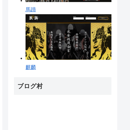
馬蹄
麒麟
ブログ村