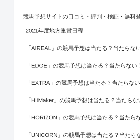
競馬予想サイトの口コミ・評判・検証・無料
2021年度地方重賞日程
「AIREAL」の競馬予想は当たる？当たら
「EDGE」の競馬予想は当たる？当たらない
「EXTRA」の競馬予想は当たる？当たらな
「HitMaker」の競馬予想は当たる？当た
「HORIZON」の競馬予想は当たる？当た
「UNICORN」の競馬予想は当たる？当た