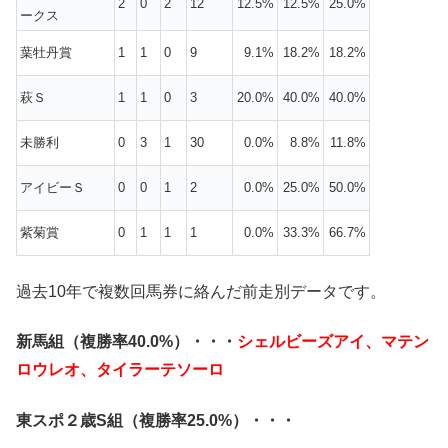
2
0
2
12
12.5%
12.5%
25.0%
ークス
葉牡丹賞
1
1
0
9
9.1%
18.2%
18.2%
萩Ｓ
1
1
0
3
20.0%
40.0%
40.0%
未勝利
0
3
1
30
0.0%
8.8%
11.8%
アイビーＳ
0
0
1
2
0.0%
25.0%
50.0%
紫菊賞
0
1
1
1
0.0%
33.3%
66.7%
過去10年で複数回馬券に絡んだ前走別データです。
新馬組（複勝率40.0%）・・・
シェルビーズアイ、マテン
ロウレオ、タイラーテソーロ
東スポ２歳S
組（複勝率25.0%）・・・