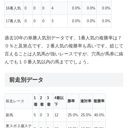
16番人気
0
0
0
4
0.0%
0.0%
0.0%
17番人気
0
0
0
3
0.0%
0.0%
0.0%
過去10年の単勝人気別データです。1番人気の複勝率は７
０％と及第点です。２番人気の複勝率も高いです。総じて
言えることは人気馬が強いレースですが、穴馬が馬券に絡
んでも１０番人気以内の馬まででしょう。
前走別データ
1
2
3
4着以
前走レース
勝率
連対率
複勝率
着
着
着
下
新馬
5
0
3
12
25.0%
25.0%
40.0%
東スポ２歳ステ