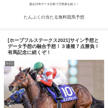
過去10年データ分析で万馬券を狙う！
たんぷくの当たる無料競馬予想
[ホープフルステークス2021]サイン予想と
データ予想の融合予想！３連複７点勝負！
有馬記念に続くぞ！
サイン