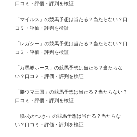
口コミ・評価・評判を検証
「マイルス」の競馬予想は当たる？当たらない？口
コミ・評価・評判を検証
「レガシー」の競馬予想は当たる？当たらない？口
コミ・評価・評判を検証
「万馬券ホース」の競馬予想は当たる？当たらな
い？口コミ・評価・評判を検証
「勝ウマ王国」の競馬予想は当たる？当たらない？
口コミ・評価・評判を検証
「暁-あかつき-」の競馬予想は当たる？当たらな
い？口コミ・評価・評判を検証