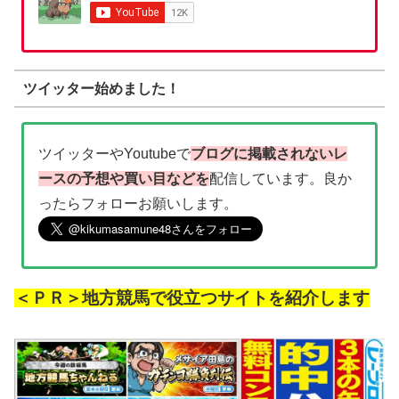
ツイッター始めました！
ツイッターやYoutubeで
ブログに掲載されないレ
ースの予想や買い目などを
配信しています。良か
ったらフォローお願いします。
＜ＰＲ＞地方競馬で役立つサイトを紹介します