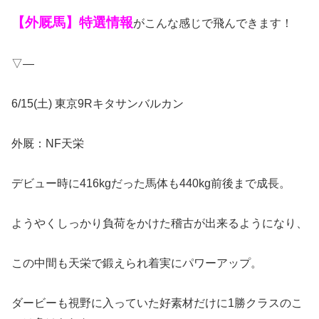
【外厩馬】特選情報
がこんな感じで飛んできます！
▽—
6/15(土) 東京9Rキタサンバルカン
外厩：NF天栄
デビュー時に416kgだった馬体も440kg前後まで成長。
ようやくしっかり負荷をかけた稽古が出来るようになり、
この中間も天栄で鍛えられ着実にパワーアップ。
ダービーも視野に入っていた好素材だけに1勝クラスのこ