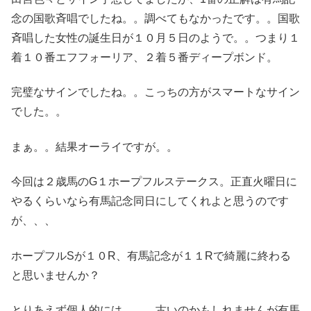
念の国歌斉唱でしたね。。調べてもなかったです。。国歌
斉唱した女性の誕生日が１０月５日のようで。。つまり１
着１０番エフフォーリア、２着５番ディープボンド。
完璧なサインでしたね。。こっちの方がスマートなサイン
でした。。
まぁ。。結果オーライですが。。
今回は２歳馬のG１ホープフルステークス。正直火曜日に
やるくらいなら有馬記念同日にしてくれよと思うのです
が、、、
ホープフルSが１０R、有馬記念が１１Rで綺麗に終わる
と思いませんか？
とりあえず個人的には、、、古いのかもしれませんが有馬