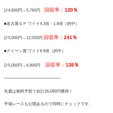
回収率：
120％
計4,800円→5,760円
■名古屋ＧＰ ワイド4.3倍・1.6倍［的中］
回収率：
241％
計5,000円→12,050円
■クイーン賞 ワイド6.9倍［的中］
回収率：
138％
計5,000円→6,900円
━━━━━━━━━━━━━━
先週は無料予想で合計26,090円獲得！
平場レースも公開あるので同時にチェックです。