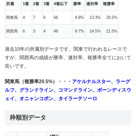
所属
1着
2着
3着
4着以下
勝率
連対率
複勝率
関東馬
4
7
6
66
4.8%
13.3%
20.5%
関西馬
6
3
4
49
9.7%
14.5%
21.0%
過去10年の所属別データです。関東で行われるレースで
すが、関西馬の成績が勝率、連対率、複勝率全てにおいて
良いです。
関東馬（複勝率20.5%）・・・
アケルナルスター、ラーグ
ルフ、グランドライン、コマンドライン、ボーンディスウ
ェイ、オニャンコポン、タイラーテソーロ
枠順別データ