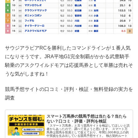
サウジアラビアRCを勝利したコマンドラインが１番人気
になりそうです。JRA平地G1完全制覇がかかる武豊騎手
騎乗のアスクワイルドモアは応援馬券として単勝は売れそ
うな気がしますね！
競馬予想サイトの口コミ・評判・検証・無料登録の実力を
調査
スマート万馬券の競馬予想は当たる？当たら
ない？口コミ・評価・評判を検証
「スマート万馬券」と言う競馬サイトを検証してほしいと読
者からあったので、調べて見ようと思います。 スマート万
馬券は競馬を投資として捉えており、年間1,000本以上の的
中実績を生み出している競馬予想サイト。 独占契約ルート