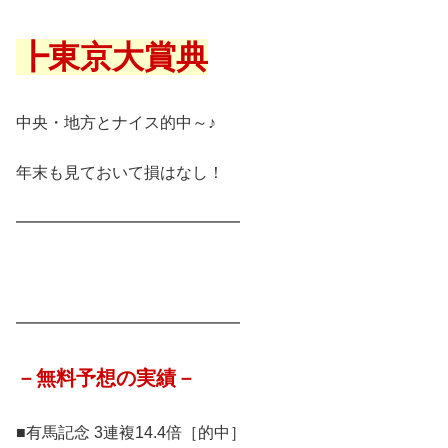
┣東京大賞典
中央・地方とナイス的中～♪
年末も見ておいて損はなし！
━━━━━━━━━━━━━━
━━━━━━━━━━━━━━
－無料予想の実績－
■有馬記念 3連複14.4倍［的中］