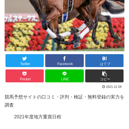
Twitter
Facebook
はてブ
Pocket
LINE
コピー
2021.12.28
競馬予想サイトの口コミ・評判・検証・無料登録の実力を
調査
2021年度地方重賞日程