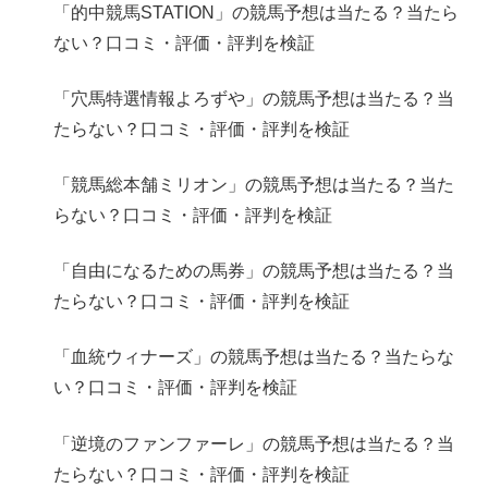
「的中競馬STATION」の競馬予想は当たる？当たら
ない？口コミ・評価・評判を検証
「穴馬特選情報よろずや」の競馬予想は当たる？当
たらない？口コミ・評価・評判を検証
「競馬総本舗ミリオン」の競馬予想は当たる？当た
らない？口コミ・評価・評判を検証
「自由になるための馬券」の競馬予想は当たる？当
たらない？口コミ・評価・評判を検証
「血統ウィナーズ」の競馬予想は当たる？当たらな
い？口コミ・評価・評判を検証
「逆境のファンファーレ」の競馬予想は当たる？当
たらない？口コミ・評価・評判を検証