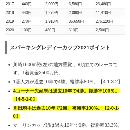
2017
440円
2,000円
6,580円
26,480円
2018
440円
1,270円
2,090円
11,410円
2019
270円
1,910円
85,650円
276,110円
2020
190円
480円
610円
2,500円
スパーキングレディーカップ2021ポイント
川崎1600m戦(左)の地方重賞 。9頭立てのレースで
す。1着賞金2500万円。
1番人気が過去10年で4勝。複勝率80％。【4-1-3-2】
4コーナー先頭馬は過去10年で4勝。複勝率100％。
【4-5-1-0】
川田騎手は過去10年で2勝。複勝率100%。【2-0-1-
0】
マーリンカップ組は過去10年で0勝。複勝率33.3%。