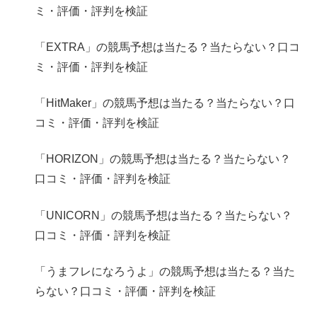
ミ・評価・評判を検証
「EXTRA」の競馬予想は当たる？当たらない？口コ
ミ・評価・評判を検証
「HitMaker」の競馬予想は当たる？当たらない？口
コミ・評価・評判を検証
「HORIZON」の競馬予想は当たる？当たらない？
口コミ・評価・評判を検証
「UNICORN」の競馬予想は当たる？当たらない？
口コミ・評価・評判を検証
「うまフレになろうよ」の競馬予想は当たる？当た
らない？口コミ・評価・評判を検証