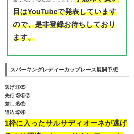
目はYouTubeで発表しています
ので、是非登録お待ちしており
ます。
スパーキングレディーカップレース展開予想
逃げ:①⑧
先行:③⑥⑦
差し:⑤⑨
追込:②④
1枠に入ったサルサディオーネが逃げ