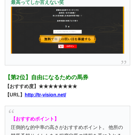
最高ってしか言えない笑
【第2位】自由になるための馬券
【おすすめ度】★★★★★★★★
【URL】
http://tr-vision.net/
【おすすめポイント】
圧倒的な的中率の高さがおすすめポイント。 他所の