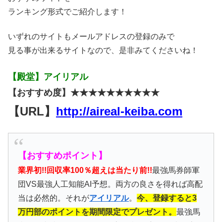
ランキング形式でご紹介します！
いずれのサイトもメールアドレスの登録のみで
見る事が出来るサイトなので、是非みてくださいね！
【殿堂】アイリアル
【おすすめ度】★★★★★★★★★★
【URL】
http://aireal-keiba.com
【おすすめポイント】
業界初!!回収率100％超えは当たり前!!
最強馬券師軍
団VS最強人工知能AI予想。両方の良さを得れば高配
当は必然的。それが
アイリアル
。
今、登録すると3
万円部のポイントを期間限定でプレゼント。
最強馬