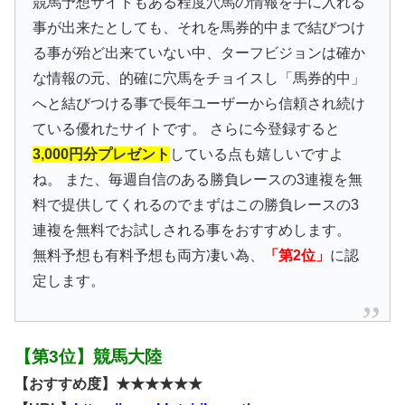
競馬予想サイトもある程度穴馬の情報を手に入れる
事が出来たとしても、それを馬券的中まで結びつけ
る事が殆ど出来ていない中、ターフビジョンは確か
な情報の元、的確に穴馬をチョイスし「馬券的中」
へと結びつける事で長年ユーザーから信頼され続け
ている優れたサイトです。 さらに今登録すると
3,000円分プレゼント
している点も嬉しいですよ
ね。 また、毎週自信のある勝負レースの3連複を無
料で提供してくれるのでまずはこの勝負レースの3
連複を無料でお試しされる事をおすすめします。
無料予想も有料予想も両方凄い為、
「第2位」
に認
定します。
【第3位】競馬大陸
【おすすめ度】★★★★★★