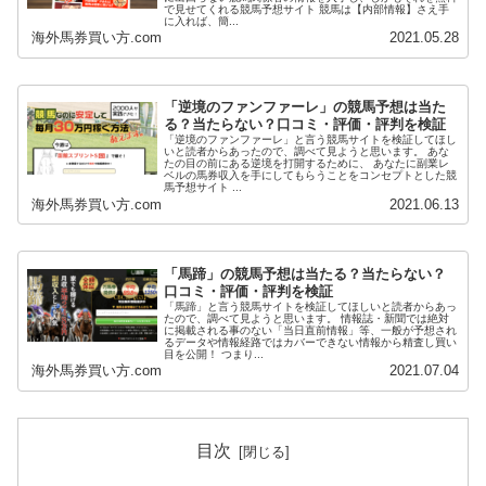
で見せてくれる競馬予想サイト 競馬は【内部情報】さえ手
に入れば、簡...
海外馬券買い方.com
2021.05.28
「逆境のファンファーレ」の競馬予想は当た
る？当たらない？口コミ・評価・評判を検証
「逆境のファンファーレ」と言う競馬サイトを検証してほし
いと読者からあったので、調べて見ようと思います。 あな
たの目の前にある逆境を打開するために、 あなたに副業レ
ベルの馬券収入を手にしてもらうことをコンセプトとした競
馬予想サイト ...
海外馬券買い方.com
2021.06.13
「馬蹄」の競馬予想は当たる？当たらない？
口コミ・評価・評判を検証
「馬蹄」と言う競馬サイトを検証してほしいと読者からあっ
たので、調べて見ようと思います。 情報誌・新聞では絶対
に掲載される事のない「当日直前情報」等、一般が予想され
るデータや情報経路ではカバーできない情報から精査し買い
目を公開！ つまり...
海外馬券買い方.com
2021.07.04
目次