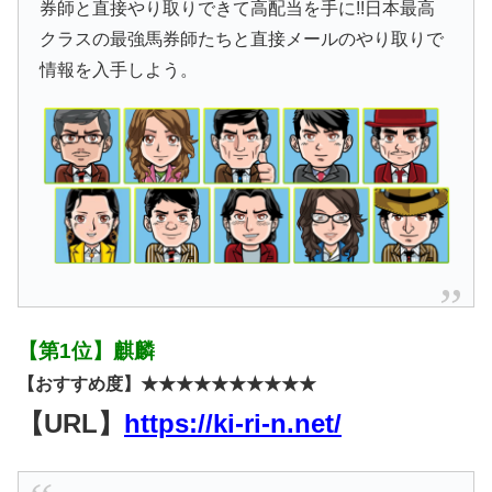
券師と直接やり取りできて高配当を手に!!日本最高
クラスの最強馬券師たちと直接メールのやり取りで
情報を入手しよう。
【第1位】麒麟
【おすすめ度】★★★★★★★★★★
【URL】
https://ki-ri-n.net/