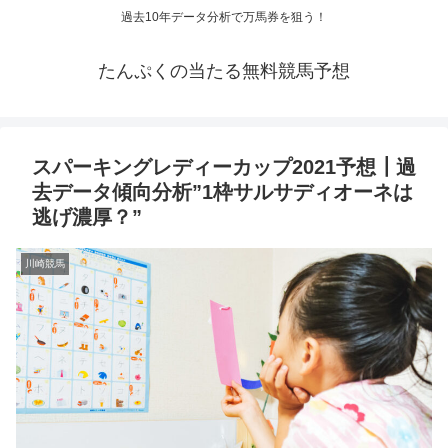
過去10年データ分析で万馬券を狙う！
たんぷくの当たる無料競馬予想
スパーキングレディーカップ2021予想┃過
去データ傾向分析”1枠サルサディオーネは
逃げ濃厚？”
川崎競馬