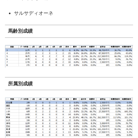
サルサディオーネ
馬齢別成績
所属別成績