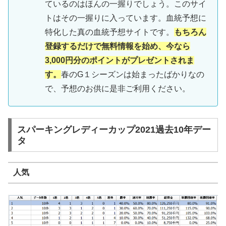
ているのはほんの一握りでしょう。このサイ
トはその一握りに入っています。血統予想に
特化した真の血統予想サイトです。
もちろん
登録するだけで無料情報を始め、今なら
3,000円分のポイントがプレゼントされま
す。
春のG１シーズンは始まったばかりなの
で、予想のお供に是非ご利用ください。
スパーキングレディーカップ2021過去10年デー
タ
人気