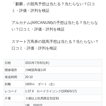
「麒麟」の競馬予想は当たる？当たらない？口コ
ミ・評価・評判を検証
アルカナム(ARCANUM)の予想は当たる？当たらな
い？口コミ・評価・評判を検証
スマート万馬券の競馬予想は当たる？当たらない？
口コミ・評価・評判を検証
日程
2021年7月8日(木)
開催場所
川崎競馬場11R
発送時間
20:10
距離
1600ｍ ダート（左）
レコード
1:37.9 ロードライジング(2006/5/17)
斤量
３歳以上牝馬限定別定戦
1着 2500万