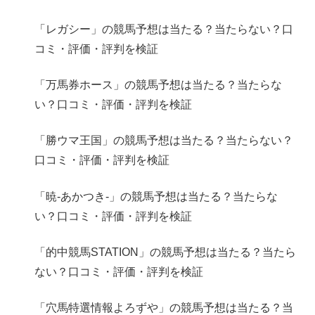
「レガシー」の競馬予想は当たる？当たらない？口
コミ・評価・評判を検証
「万馬券ホース」の競馬予想は当たる？当たらな
い？口コミ・評価・評判を検証
「勝ウマ王国」の競馬予想は当たる？当たらない？
口コミ・評価・評判を検証
「暁-あかつき-」の競馬予想は当たる？当たらな
い？口コミ・評価・評判を検証
「的中競馬STATION」の競馬予想は当たる？当たら
ない？口コミ・評価・評判を検証
「穴馬特選情報よろずや」の競馬予想は当たる？当