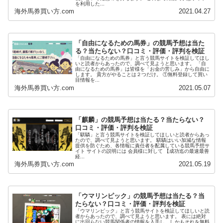
を利用した...
海外馬券買い方.com
2021.04.27
「自由になるための馬券」の競馬予想は当た
る？当たらない？口コミ・評価・評判を検証
「自由になるための馬券」と言う競馬サイトを検証してほし
いと読者からあったので、調べて見ようと思います。 「自
由になるための馬券」は皆様を「お金の苦しみ」から自由に
します。 貴方がやることは２つだけ。 ①無料登録して買い
目情報を...
海外馬券買い方.com
2021.05.07
「麒麟」の競馬予想は当たる？当たらない？
口コミ・評価・評判を検証
「騏驎」と言う競馬サイトを検証してほしいと読者からあっ
たので、調べて見ようと思います。 騏驎はいい加減な情報
提供を防ぐため、各情報に責任者を配属している競馬予想サ
イト サイトの説明には 会員様に対して 【成功迄の最速最善
経...
海外馬券買い方.com
2021.05.19
「ウマリンピック」の競馬予想は当たる？当
たらない？口コミ・評価・評判を検証
「ウマリンピック」と言う競馬サイトを検証してほしいと読
者からあったので、調べて見ようと思います。 表には絶対
に出回らない競馬関係者の情報を入手し、しかもそれを無料