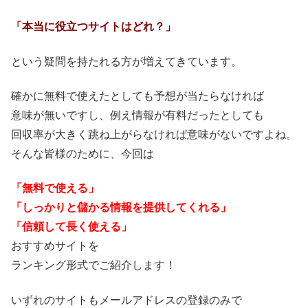
「本当に役立つサイトはどれ？」
という疑問を持たれる方が増えてきています。
確かに無料で使えたとしても予想が当たらなければ
意味が無いですし、例え情報が有料だったとしても
回収率が大きく跳ね上がらなければ意味がないですよね。
そんな皆様のために、今回は
「無料で使える」
「しっかりと儲かる情報を提供してくれる」
「信頼して長く使える」
おすすめサイトを
ランキング形式でご紹介します！
いずれのサイトもメールアドレスの登録のみで