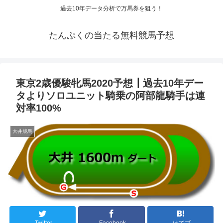
過去10年データ分析で万馬券を狙う！
たんぷくの当たる無料競馬予想
東京2歳優駿牝馬2020予想┃過去10年デー
タよりソロユニット騎乗の阿部龍騎手は連
対率100%
大井競馬
Twitter
Facebook
はてブ