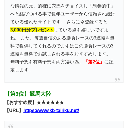
な情報の元、的確に穴馬をチョイスし「馬券的中」
へと結びつける事で長年ユーザーから信頼され続け
ている優れたサイトです。 さらに今登録すると
3,000円分プレゼント
している点も嬉しいですよ
ね。 また、毎週自信のある勝負レースの3連複を無
料で提供してくれるのでまずはこの勝負レースの3
連複を無料でお試しされる事をおすすめします。
無料予想も有料予想も両方凄い為、
「第2位」
に認
定します。
【第3位】競馬大陸
【おすすめ度】★★★★★★
【URL】
https://www.kb-tairiku.net/