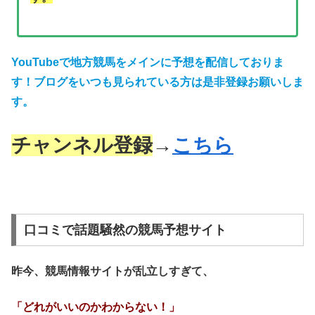
YouTubeで地方競馬をメインに予想を配信しておりま
す！ブログをいつも見られている方は是非登録お願いしま
す。
チャンネル登録
→
こちら
口コミで話題騒然の競馬予想サイト
昨今、競馬情報サイトが乱立しすぎて、
「どれがいいのかわからない！」