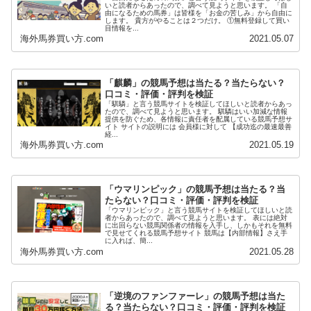
いと読者からあったので、調べて見ようと思います。 「自
由になるための馬券」は皆様を「お金の苦しみ」から自由に
します。 貴方がやることは２つだけ。 ①無料登録して買い
目情報を...
海外馬券買い方.com
2021.05.07
「麒麟」の競馬予想は当たる？当たらない？
口コミ・評価・評判を検証
「騏驎」と言う競馬サイトを検証してほしいと読者からあっ
たので、調べて見ようと思います。 騏驎はいい加減な情報
提供を防ぐため、各情報に責任者を配属している競馬予想サ
イト サイトの説明には 会員様に対して 【成功迄の最速最善
経...
海外馬券買い方.com
2021.05.19
「ウマリンピック」の競馬予想は当たる？当
たらない？口コミ・評価・評判を検証
「ウマリンピック」と言う競馬サイトを検証してほしいと読
者からあったので、調べて見ようと思います。 表には絶対
に出回らない競馬関係者の情報を入手し、しかもそれを無料
で見せてくれる競馬予想サイト 競馬は【内部情報】さえ手
に入れば、簡...
海外馬券買い方.com
2021.05.28
「逆境のファンファーレ」の競馬予想は当た
る？当たらない？口コミ・評価・評判を検証