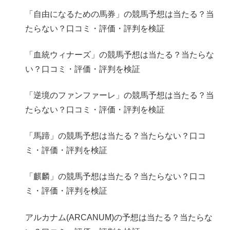
「自由になるための馬券」の競馬予想は当たる？当
たらない？口コミ・評価・評判を検証
「血統ウィナーズ」の競馬予想は当たる？当たらな
い？口コミ・評価・評判を検証
「逆境のファンファーレ」の競馬予想は当たる？当
たらない？口コミ・評価・評判を検証
「馬蹄」の競馬予想は当たる？当たらない？口コ
ミ・評価・評判を検証
「麒麟」の競馬予想は当たる？当たらない？口コ
ミ・評価・評判を検証
アルカナム(ARCANUM)の予想は当たる？当たらな