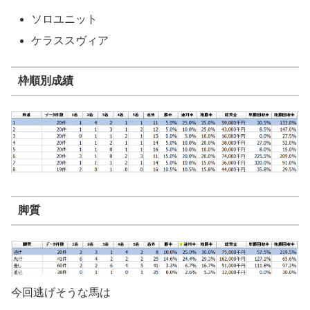
ソロユニット
ケラススヴィア
枠順別成績
脚質
今回逃げそうな馬は