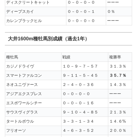
ディスクリートキャット
０－０－０－０
ーーー
ディープスカイ
０－０－０－１
０％
カレンブラックヒル
０－０－０－０
ーーー
大井1600m種牡馬別成績（過去1年）
種牡馬
戦績
複勝率
カジノドライヴ
１０－９－７－５７
３１.３％
スマートファルコン
９－１１－５－４５
３５.７％
ネオユニヴァース
２－４－０－３６
１４.３％
アジアエクスプレス
０－０－０－０
ーーー
エスポワールシチー
０－０－０－１６
ーーー
サウスヴィグラス
９－１０－４－８５
２１.３％
タートルボウル
３－３－１－３４
１４.６%
フリオーソ
４－６－３－５２
２０.０％