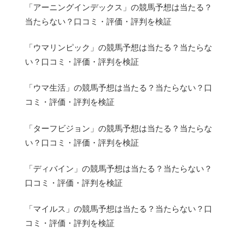
「アーニングインデックス」の競馬予想は当たる？
当たらない？口コミ・評価・評判を検証
「ウマリンピック」の競馬予想は当たる？当たらな
い？口コミ・評価・評判を検証
「ウマ生活」の競馬予想は当たる？当たらない？口
コミ・評価・評判を検証
「ターフビジョン」の競馬予想は当たる？当たらな
い？口コミ・評価・評判を検証
「ディバイン」の競馬予想は当たる？当たらない？
口コミ・評価・評判を検証
「マイルス」の競馬予想は当たる？当たらない？口
コミ・評価・評判を検証