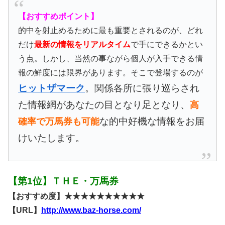
【おすすめポイント】
的中を射止めるために最も重要とされるのが、どれ
だけ
最新の情報をリアルタイム
で手にできるかとい
う点。しかし、当然の事ながら個人が入手できる情
報の鮮度には限界があります。そこで登場するのが
ヒットザマーク
。関係各所に張り巡らされ
た情報網があなたの目となり足となり、
高
な的中好機な情報をお届
確率で万馬券も可能
けいたします。
【第1位】ＴＨＥ・万馬券
【おすすめ度】★★★★★★★★★★
【URL】
http://www.baz-horse.com/