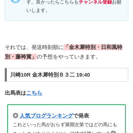
す。良かったらこちらも
チャンネル登録
お願
いします。
それでは、発送時刻順に
「金木犀特別・日和風特
別・藤袴賞」
の予想をやっていきます。
川崎10R 金木犀特別Ｂ３二 19:40
出馬表は
こちら
◎
人気ブログランキング
で発表
これといった馬がおらず展開次第ではどの馬にも