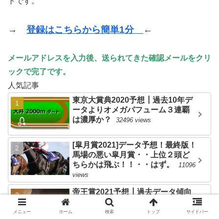
トです。
→
登録はこちらから簡単1分
←
メールアドレスを入力後、送られてきた確認メールをクリ
ックで完了です。
人気記事
東京大賞典2020予想┃過去10年デ
ータよりオメガパフューム３連覇
は濃厚か？
32496 views
[皐月賞2021]データ予想！最終版！
馬場の悪い皐月賞・・上位２頭ど
ちらかは飛ぶ！！・・はず。
11096
views
帝王賞2021予想┃過去データ傾向
分析"大井2000m戦得意なリピータ
馬を狙う!"
10449 views
メニュー
ホーム
検索
トップ
サイドバー