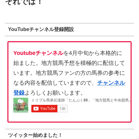
それでは！
YouTubeチャンネル登録開設
Youtubeチャンネル
を4月中旬から本格的に
始ました。地方競馬予想を積極的に配信して
います。地方競馬ファンの方の馬券の参考に
なる内容を配信していますので、
チャンネル
登録
よろしくお願いします。
ツイッター始めました！