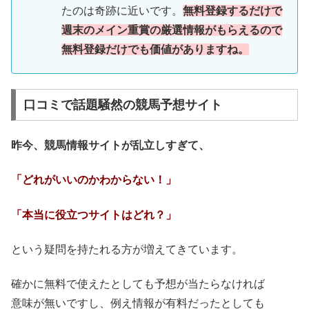
たのは奇跡に近いです。
無料登録するだけで
週末のメイン重賞の厳選情報がもらえるので
無料登録だけでも価値がありますね。
口コミで話題騒然の競馬予想サイト
昨今、競馬情報サイトが乱立しすぎて、
「どれがいいのかわからない！」
「本当に役立つサイトはどれ？」
という疑問を持たれる方が増えてきています。
確かに無料で使えたとしても予想が当たらなければ
意味が無いですし、例え情報が有料だったとしても