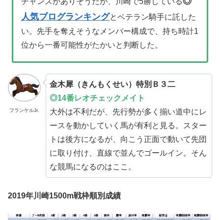
◎
チャンスがありそうだが、川崎で5勝している
人気ブログランキング
とベテラン騎手に託した
い。先手を奪えそうなメンバー構成で、持ち時計1
位から一番可能性がたかいと判断した。
金木犀（きんもくせい）特別Ｂ３二
◎14番レオチェックメイト
大外は不利だが、先行勢が多く揃い道中にレ
フランケルJr.
ースを動かしていく馬が有利と見る。スター
トは後方になるが、向こう正面で動いて先団
に取り付け、直線で並んでゴールイン。そん
な競馬になるのはここ。
2019年川崎1500m戦枠順別成績