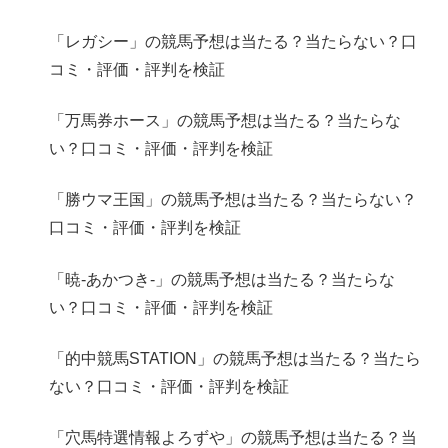
「レガシー」の競馬予想は当たる？当たらない？口
コミ・評価・評判を検証
「万馬券ホース」の競馬予想は当たる？当たらな
い？口コミ・評価・評判を検証
「勝ウマ王国」の競馬予想は当たる？当たらない？
口コミ・評価・評判を検証
「暁-あかつき-」の競馬予想は当たる？当たらな
い？口コミ・評価・評判を検証
「的中競馬STATION」の競馬予想は当たる？当たら
ない？口コミ・評価・評判を検証
「穴馬特選情報よろずや」の競馬予想は当たる？当