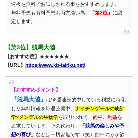
連複を無料でお試しされる事をおすすめします。
無料予想も有料予想も両方凄い為、
「第2位」
に認
定します。
【第3位】競馬大陸
【おすすめ度】★★★★★★
【URL】
https://www.kb-tairiku.net/
【おすすめポイント】
『競馬大陸』
は58週連続的中している利益に特化
した無料情報を毎週公開中。
ナイチンゲールの統計
学×メンデルの生物学
を取りいれて、
的中、利益
を
追求しています。その代わり、
「競馬の楽しみや予
想の喜び」
などは一切皆無です（笑）的中のみが欲