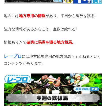
地方には
地方専用の情報
があり、平日から馬券を獲る!!
強力な情報があるからこそ、点数は絞れる!!
情報ありきで
確実に馬券を獲る地方競馬。
レープロ
には地方競馬専用の地方競馬ちゃんねるという
コンテンツがあります。