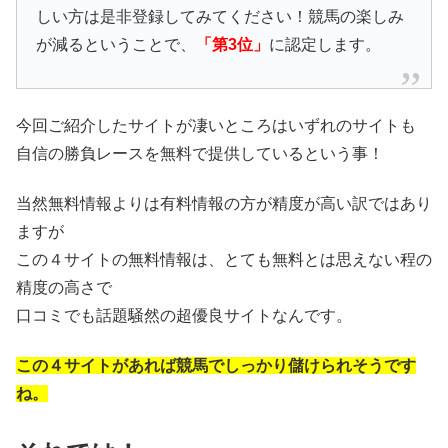
しい方は是非登録してみてください！競馬の楽しみ
が減るということで、
「第3位」
に認定します。
今回ご紹介したサイトが凄いところはいずれのサイトも
自信の勝負レースを無料で提供しているという事！
当然無料情報よりは有料情報の方が精度が高い訳ではあり
ますが
この４サイトの無料情報は、とても無料とは思えない程の
精度の高さで
口コミでも話題騒然の超優良サイトなんです。
この４サイトがあれば競馬でしっかり儲けられそうです
ね。