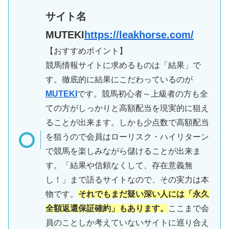
サイト名
MUTEKI
https://leakhorse.com/
【おすすめポイント】
競馬情報サイトに求めるものは「結果」で
す。徹底的に結果にこだわっているのが
MUTEKI
です。競馬初心者～上級者の方も全
ての方がしっかりと高額配当を現実的に狙え
ることが出来ます。しかも少点数で高額配当
を狙うので会員はローリスク・ハイリターン
で競馬を楽しみながら儲けることが出来ま
す。「結果や信頼なくして、存在意義無
し！」まで語るサイトなので、その実力は本
物です。
それでもまだ疑い深い人には「永久
全額返還保証確約」もあります。
ここまで会
員のことしか考えていないサイトに巡り合え