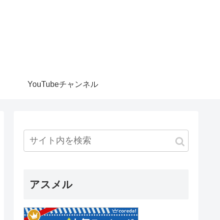
YouTubeチャンネル
アスメル