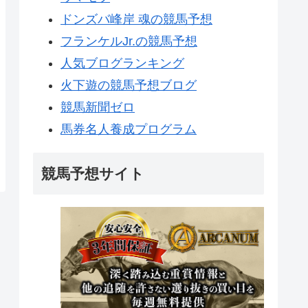
ドンズバ峰岸 魂の競馬予想
フランケルJr.の競馬予想
人気ブログランキング
火下遊の競馬予想ブログ
競馬新聞ゼロ
馬券名人養成プログラム
競馬予想サイト