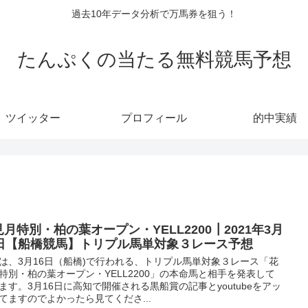
過去10年データ分析で万馬券を狙う！
たんぷくの当たる無料競馬予想
ツイッター
プロフィール
的中実績
月特別・柏の葉オープン・YELL2200┃2021年3月
6日【船橋競馬】トリプル馬単対象３レース予想
は、3月16日（船橋)で行われる、トリプル馬単対象３レース「花
特別・柏の葉オープン・YELL2200」の本命馬と相手を発表して
ます。3月16日に高知で開催される黒船賞の記事とyoutubeをアッ
てますのでよかったら見てくださ...