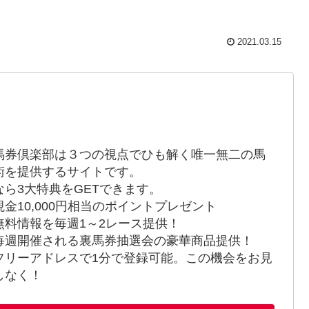
2021.03.15
馬券倶楽部は３つの視点でひも解く唯一無二の馬
術を提供するサイトです。
なら3大特典をGETできます。
現金10,000円相当のポイントプレゼント
無料情報を毎週1～2レース提供！
毎週開催される裏馬券抽選会の豪華商品提供！
フリーアドレスで1分で登録可能。この機会をお見
しなく！