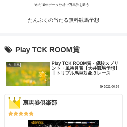
過去10年データ分析で万馬券を狙う！
たんぷくの当たる無料競馬予想
Play TCK ROOM賞
Play TCK ROOM賞・優駿スプリ
大井競馬
ント・風待月賞【大井競馬予想】
┃トリプル馬単対象３レース
2021.06.28
裏馬券倶楽部