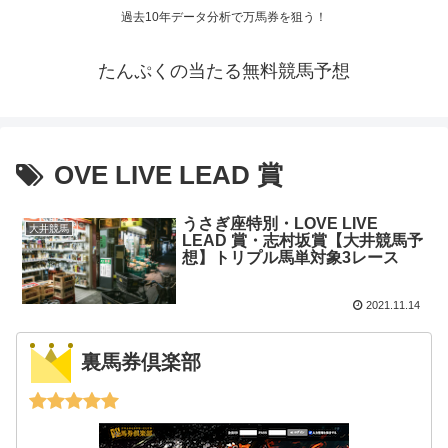
過去10年データ分析で万馬券を狙う！
たんぷくの当たる無料競馬予想
OVE LIVE LEAD 賞
うさぎ座特別・LOVE LIVE
大井競馬
LEAD 賞・志村坂賞【大井競馬予
想】トリプル馬単対象3レース
2021.11.14
裏馬券倶楽部