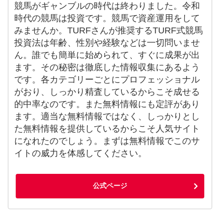
競馬がギャンブルの時代は終わりました。令和
時代の競馬は投資です。競馬で資産運用をして
みませんか。TURFさんが推奨するTURF式競馬
投資法は年齢、性別や経験などは一切問いませ
ん。誰でも簡単に始められて、すぐに成果が出
ます。その秘密は徹底した情報収集にあるよう
です。各カテゴリーごとにプロフェッショナル
がおり、しっかり精査しているからこそ成せる
的中率なのです。また無料情報にも定評があり
ます。適当な無料情報ではなく、しっかりとし
た無料情報を提供しているからこそ人気サイト
になれたのでしょう。まずは無料情報でこのサ
イトの威力を体感してください。
公式ページ