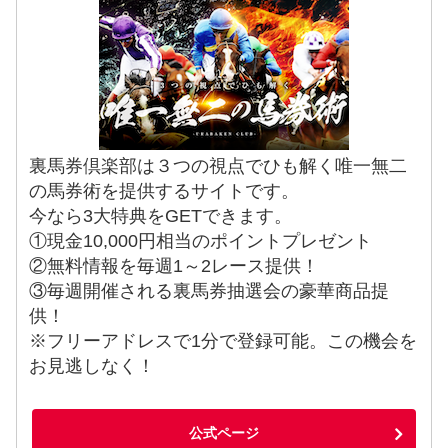
裏馬券倶楽部は３つの視点でひも解く唯一無二
の馬券術を提供するサイトです。
今なら3大特典をGETできます。
①現金10,000円相当のポイントプレゼント
②無料情報を毎週1～2レース提供！
③毎週開催される裏馬券抽選会の豪華商品提
供！
※フリーアドレスで1分で登録可能。この機会を
お見逃しなく！
公式ページ