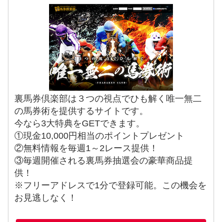
裏馬券倶楽部は３つの視点でひも解く唯一無二
の馬券術を提供するサイトです。
今なら3大特典をGETできます。
①現金10,000円相当のポイントプレゼント
②無料情報を毎週1～2レース提供！
③毎週開催される裏馬券抽選会の豪華商品提
供！
※フリーアドレスで1分で登録可能。この機会を
お見逃しなく！