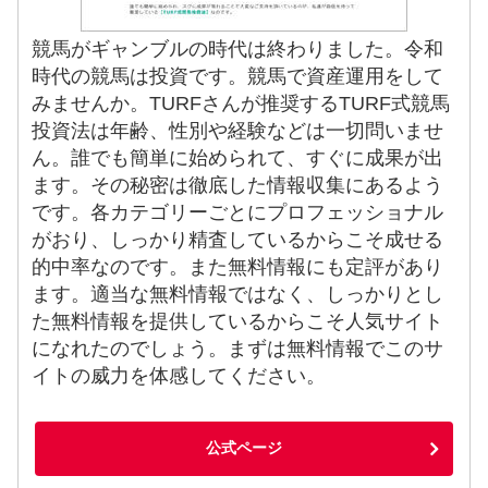
競馬がギャンブルの時代は終わりました。令和
時代の競馬は投資です。競馬で資産運用をして
みませんか。TURFさんが推奨するTURF式競馬
投資法は年齢、性別や経験などは一切問いませ
ん。誰でも簡単に始められて、すぐに成果が出
ます。その秘密は徹底した情報収集にあるよう
です。各カテゴリーごとにプロフェッショナル
がおり、しっかり精査しているからこそ成せる
的中率なのです。また無料情報にも定評があり
ます。適当な無料情報ではなく、しっかりとし
た無料情報を提供しているからこそ人気サイト
になれたのでしょう。まずは無料情報でこのサ
イトの威力を体感してください。
公式ページ