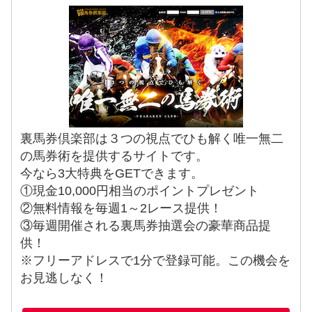
裏馬券倶楽部は３つの視点でひも解く唯一無二
の馬券術を提供するサイトです。
今なら3大特典をGETできます。
①現金10,000円相当のポイントプレゼント
②無料情報を毎週1～2レース提供！
③毎週開催される裏馬券抽選会の豪華商品提
供！
※フリーアドレスで1分で登録可能。この機会を
お見逃しなく！