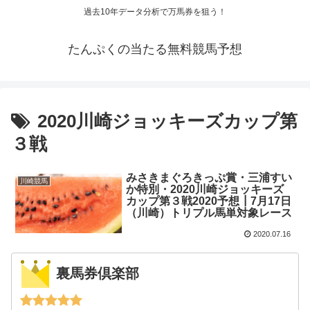
過去10年データ分析で万馬券を狙う！
たんぷくの当たる無料競馬予想
2020川崎ジョッキーズカップ第
３戦
みさきまぐろきっぷ賞・三浦すい
川崎競馬
か特別・2020川崎ジョッキーズ
カップ第３戦2020予想┃7月17日
（川崎）トリプル馬単対象レース
2020.07.16
裏馬券倶楽部