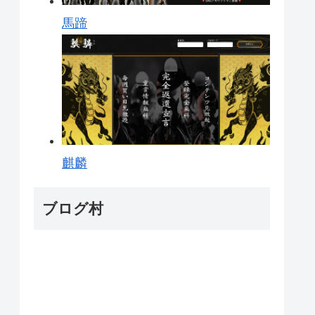
馬蹄
麒麟
ブログ村