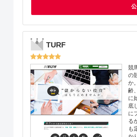
公
TURF
競
の
か
齢
に
底
に
る
も
か