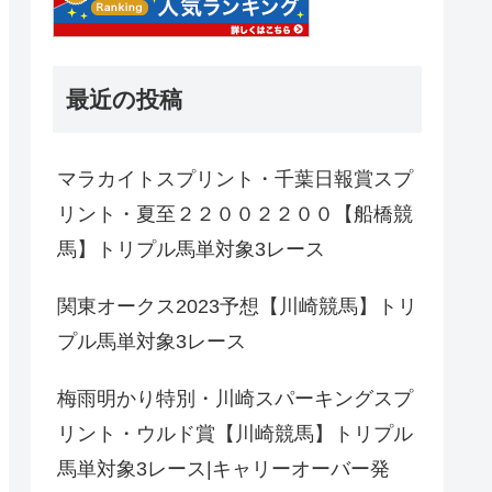
最近の投稿
マラカイトスプリント・千葉日報賞スプ
リント・夏至２２００２２００【船橋競
馬】トリプル馬単対象3レース
関東オークス2023予想【川崎競馬】トリ
プル馬単対象3レース
梅雨明かり特別・川崎スパーキングスプ
リント・ウルド賞【川崎競馬】トリプル
馬単対象3レース|キャリーオーバー発