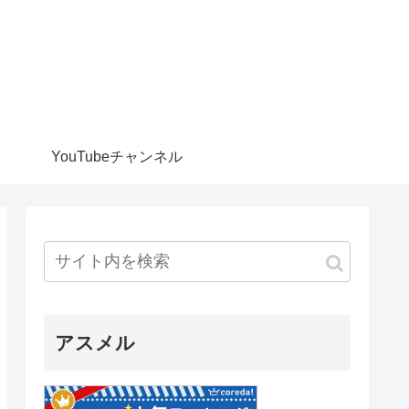
YouTubeチャンネル
アスメル