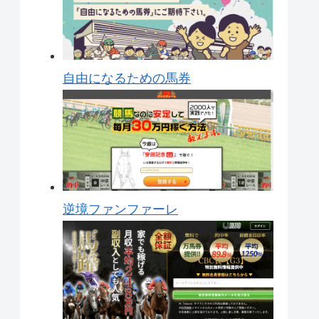
自由になるための馬券
逆境ファンファーレ