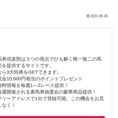
2021.06.24
馬券倶楽部は３つの視点でひも解く唯一無二の馬
術を提供するサイトです。
なら3大特典をGETできます。
現金10,000円相当のポイントプレゼント
無料情報を毎週1～2レース提供！
毎週開催される裏馬券抽選会の豪華商品提供！
フリーアドレスで1分で登録可能。この機会をお見
しなく！