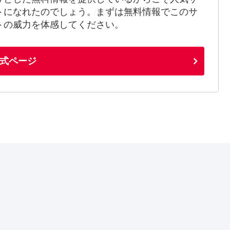
トになれたのでしょう。まずは無料情報でこのサ
トの威力を体感してください。
式ページ