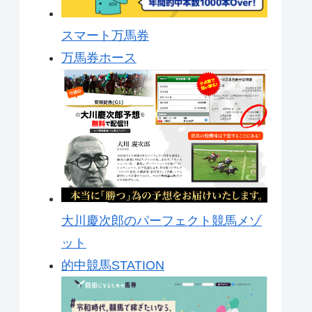
スマート万馬券
万馬券ホース
大川慶次郎のパーフェクト競馬メゾ
ット
的中競馬STATION