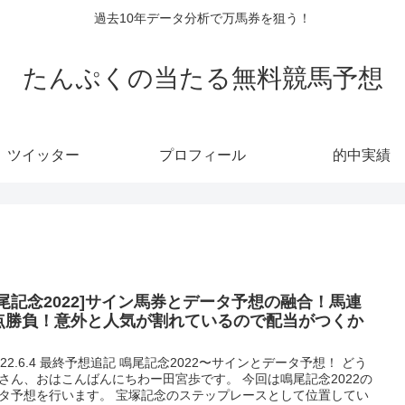
過去10年データ分析で万馬券を狙う！
たんぷくの当たる無料競馬予想
ツイッター
プロフィール
的中実績
鳴尾記念2022]サイン馬券とデータ予想の融合！馬連
点勝負！意外と人気が割れているので配当がつくか
！
022.6.4 最終予想追記 鳴尾記念2022〜サインとデータ予想！ どう
さん、おはこんばんにちわー田宮歩です。 今回は鳴尾記念2022の
タ予想を行います。 宝塚記念のステップレースとして位置してい