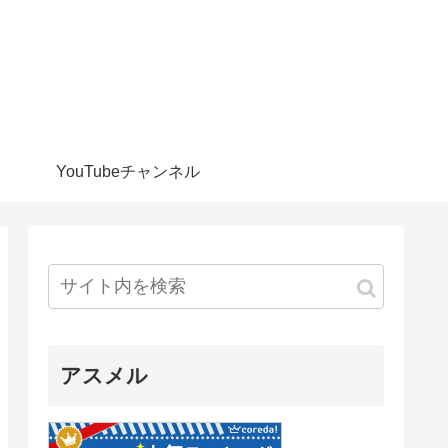
YouTubeチャンネル
アスメル