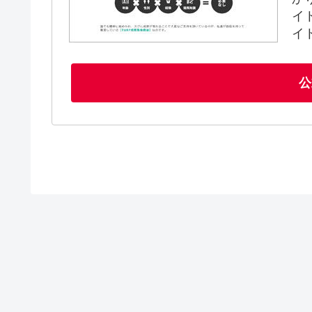
イ
イ
公