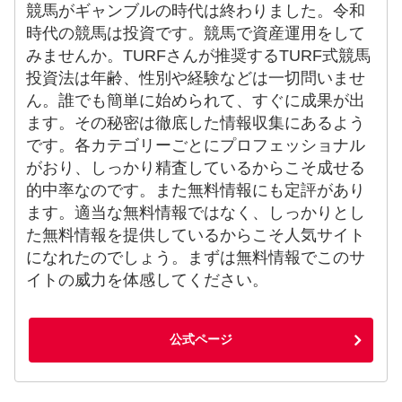
競馬がギャンブルの時代は終わりました。令和
時代の競馬は投資です。競馬で資産運用をして
みませんか。TURFさんが推奨するTURF式競馬
投資法は年齢、性別や経験などは一切問いませ
ん。誰でも簡単に始められて、すぐに成果が出
ます。その秘密は徹底した情報収集にあるよう
です。各カテゴリーごとにプロフェッショナル
がおり、しっかり精査しているからこそ成せる
的中率なのです。また無料情報にも定評があり
ます。適当な無料情報ではなく、しっかりとし
た無料情報を提供しているからこそ人気サイト
になれたのでしょう。まずは無料情報でこのサ
イトの威力を体感してください。
公式ページ