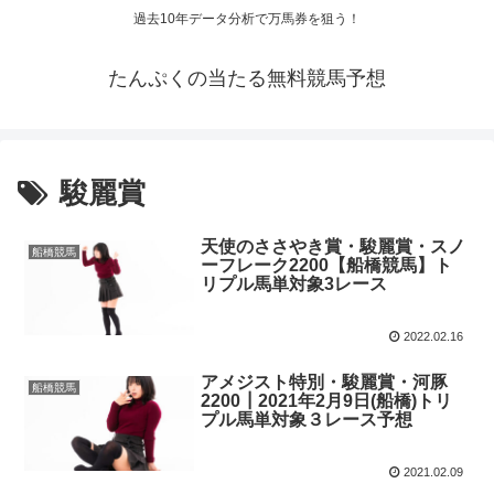
過去10年データ分析で万馬券を狙う！
たんぷくの当たる無料競馬予想
駿麗賞
天使のささやき賞・駿麗賞・スノ
船橋競馬
ーフレーク2200【船橋競馬】ト
リプル馬単対象3レース
2022.02.16
アメジスト特別・駿麗賞・河豚
船橋競馬
2200┃2021年2月9日(船橋)トリ
プル馬単対象３レース予想
2021.02.09