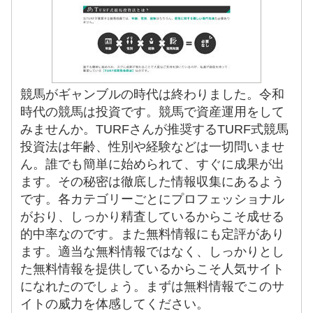
競馬がギャンブルの時代は終わりました。令和
時代の競馬は投資です。競馬で資産運用をして
みませんか。TURFさんが推奨するTURF式競馬
投資法は年齢、性別や経験などは一切問いませ
ん。誰でも簡単に始められて、すぐに成果が出
ます。その秘密は徹底した情報収集にあるよう
です。各カテゴリーごとにプロフェッショナル
がおり、しっかり精査しているからこそ成せる
的中率なのです。また無料情報にも定評があり
ます。適当な無料情報ではなく、しっかりとし
た無料情報を提供しているからこそ人気サイト
になれたのでしょう。まずは無料情報でこのサ
イトの威力を体感してください。