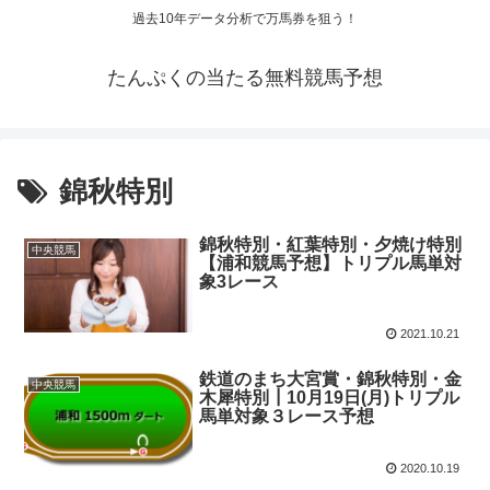
過去10年データ分析で万馬券を狙う！
たんぷくの当たる無料競馬予想
錦秋特別
錦秋特別・紅葉特別・夕焼け特別
中央競馬
【浦和競馬予想】トリプル馬単対
象3レース
2021.10.21
鉄道のまち大宮賞・錦秋特別・金
中央競馬
木犀特別┃10月19日(月)トリプル
馬単対象３レース予想
2020.10.19