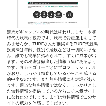
競馬がギャンブルの時代は終わりました。令和
時代の競馬は投資です。競馬で資産運用をして
みませんか。TURFさんが推奨するTURF式競馬
投資法は年齢、性別や経験などは一切問いませ
ん。誰でも簡単に始められて、すぐに成果が出
ます。その秘密は徹底した情報収集にあるよう
です。各カテゴリーごとにプロフェッショナル
がおり、しっかり精査しているからこそ成せる
的中率なのです。また無料情報にも定評があり
ます。適当な無料情報ではなく、しっかりとし
た無料情報を提供しているからこそ人気サイト
になれたのでしょう。まずは無料情報でこのサ
イトの威力を体感してください。