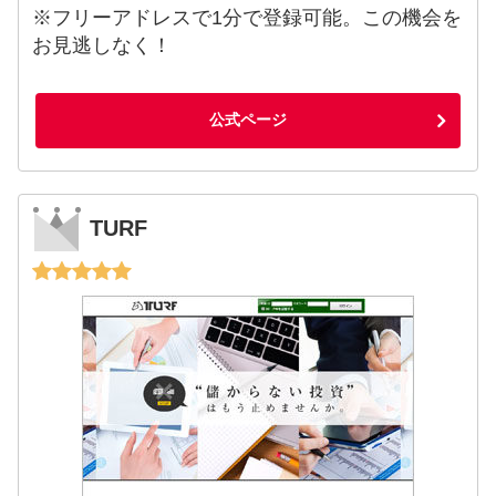
※フリーアドレスで1分で登録可能。この機会を
お見逃しなく！
公式ページ
TURF