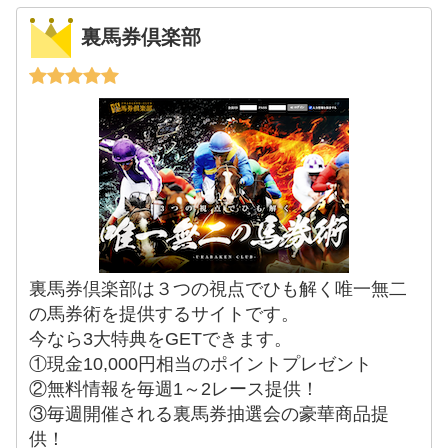
裏馬券倶楽部
裏馬券倶楽部は３つの視点でひも解く唯一無二
の馬券術を提供するサイトです。
今なら3大特典をGETできます。
①現金10,000円相当のポイントプレゼント
②無料情報を毎週1～2レース提供！
③毎週開催される裏馬券抽選会の豪華商品提
供！