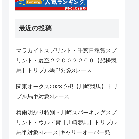
最近の投稿
マラカイトスプリント・千葉日報賞スプ
リント・夏至２２００２２００【船橋競
馬】トリプル馬単対象3レース
関東オークス2023予想【川崎競馬】トリ
プル馬単対象3レース
梅雨明かり特別・川崎スパーキングスプ
リント・ウルド賞【川崎競馬】トリプル
馬単対象3レース|キャリーオーバー発