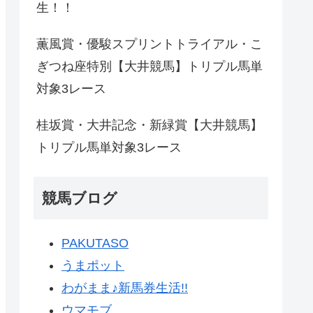
生！！
薫風賞・優駿スプリントトライアル・こ
ぎつね座特別【大井競馬】トリプル馬単
対象3レース
桂坂賞・大井記念・新緑賞【大井競馬】
トリプル馬単対象3レース
競馬ブログ
PAKUTASO
うまポット
わがまま♪新馬券生活!!
ウマモブ