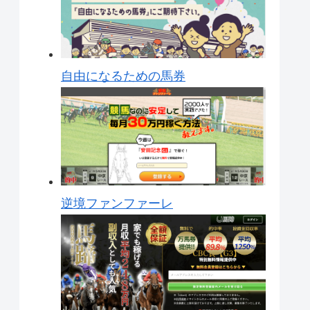
自由になるための馬券
逆境ファンファーレ