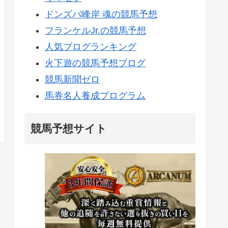
ドンズバ峰岸 魂の競馬予想
フランケルJr.の競馬予想
人気ブログランキング
火下遊の競馬予想ブログ
競馬新聞ゼロ
馬券名人養成プログラム
競馬予想サイト