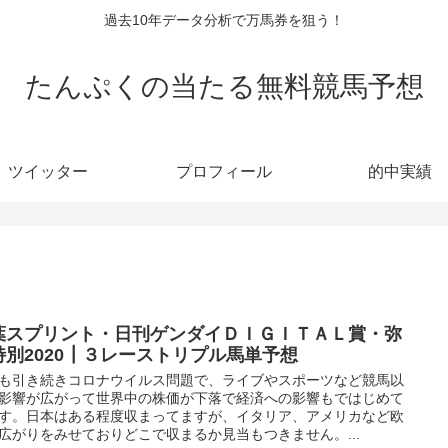
過去10年データ分析で万馬券を狙う！
たんぷくの当たる無料競馬予想
ツイッター
プロフィール
的中実績
葉スプリント・日刊ゲンダイＤＩＧＩＴＡＬ賞・弥
特別2020┃３レーストリプル馬単予想
も引き続きコロナウイルス問題で、ライブやスポーツなど競馬以
影響が広がって世界中の株価が下落で経済への影響もではじめて
す。日本はある程度収まってますが、イタリア、アメリカなど欧
広がりをみせておりどこで収まるか見当もつきません。...