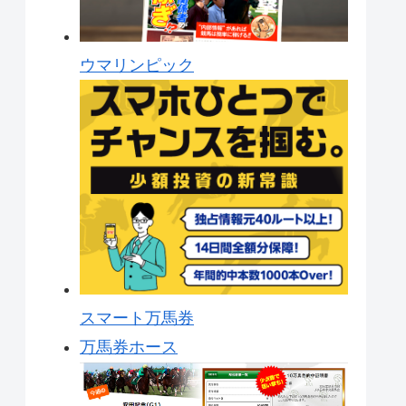
ウマリンピック
スマート万馬券
万馬券ホース