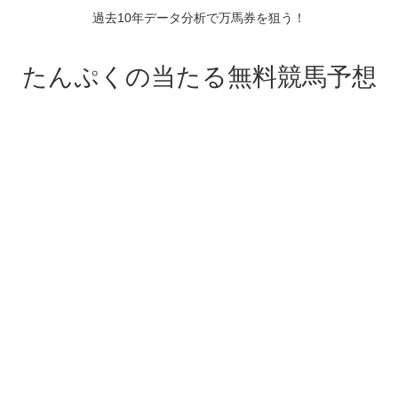
過去10年データ分析で万馬券を狙う！
たんぷくの当たる無料競馬予想