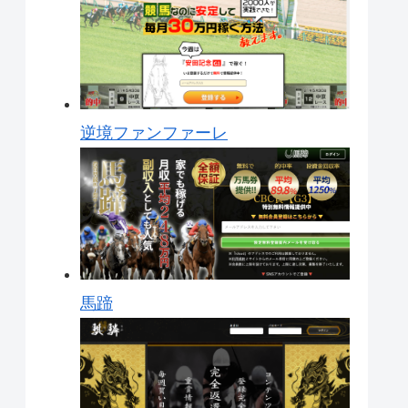
逆境ファンファーレ
馬蹄