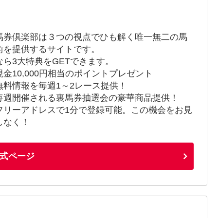
馬券倶楽部は３つの視点でひも解く唯一無二の馬
術を提供するサイトです。
なら3大特典をGETできます。
現金10,000円相当のポイントプレゼント
無料情報を毎週1～2レース提供！
毎週開催される裏馬券抽選会の豪華商品提供！
フリーアドレスで1分で登録可能。この機会をお見
しなく！
式ページ