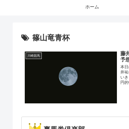
ホーム
篠山竜青杯
藤
川崎競馬
予
本日
井祐
いき
円的中