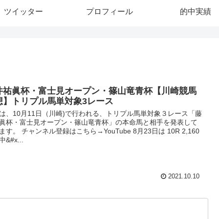
ツイッター
プロフィール
的中実績
井祐眞杯・富士見オープン・篠山竜青杯【川崎競馬
想】トリプル馬単対象3レース
は、10月11日（川崎)で行われる、トリプル馬単対象３レース「藤
眞杯・富士見オープン・篠山竜青杯」の本命馬と相手を発表して
ます。 チャンネル登録はこちら→YouTube 8月23日は 10R 2,160
&#x...
2021.10.10