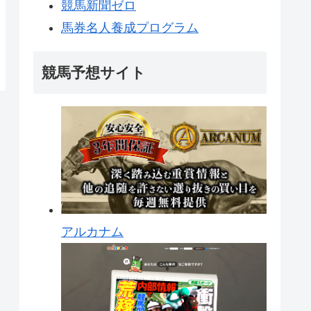
競馬新聞ゼロ
馬券名人養成プログラム
競馬予想サイト
アルカナム