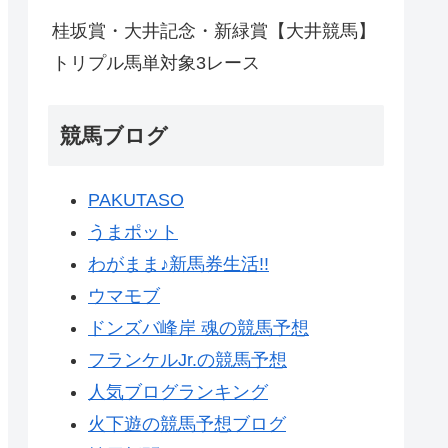
桂坂賞・大井記念・新緑賞【大井競馬】
トリプル馬単対象3レース
競馬ブログ
PAKUTASO
うまポット
わがまま♪新馬券生活!!
ウマモブ
ドンズバ峰岸 魂の競馬予想
フランケルJr.の競馬予想
人気ブログランキング
火下遊の競馬予想ブログ