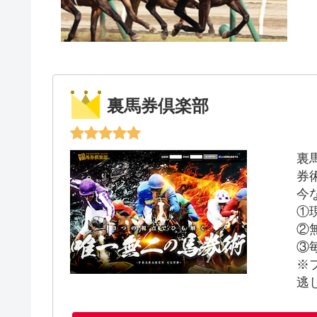
裏馬券倶楽部
裏
券
今
①
②
③
※
逃