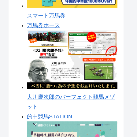
スマート万馬券
万馬券ホース
大川慶次郎のパーフェクト競馬メゾ
ット
的中競馬STATION