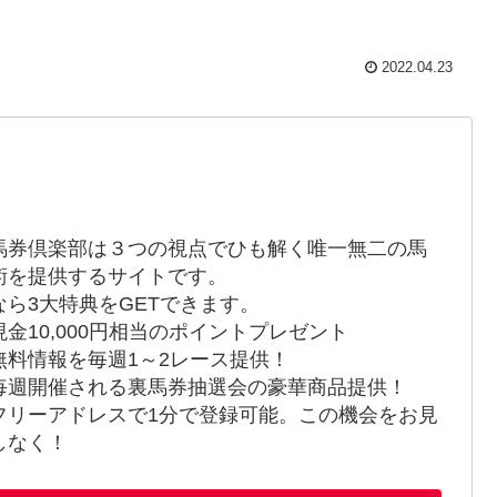
2022.04.23
馬券倶楽部は３つの視点でひも解く唯一無二の馬
術を提供するサイトです。
なら3大特典をGETできます。
現金10,000円相当のポイントプレゼント
無料情報を毎週1～2レース提供！
毎週開催される裏馬券抽選会の豪華商品提供！
フリーアドレスで1分で登録可能。この機会をお見
しなく！