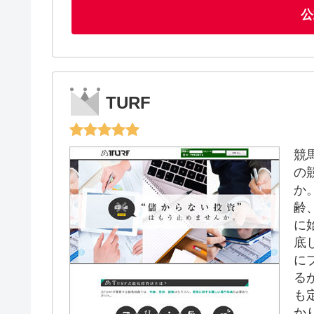
公
TURF
競
の
か
齢
に
底
に
る
も
か