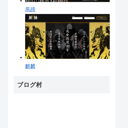
馬蹄
麒麟
ブログ村