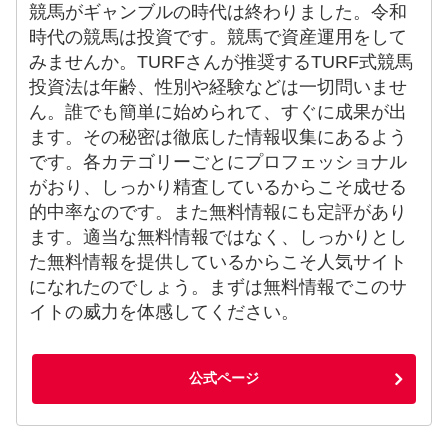
競馬がギャンブルの時代は終わりました。令和
時代の競馬は投資です。競馬で資産運用をして
みませんか。TURFさんが推奨するTURF式競馬
投資法は年齢、性別や経験などは一切問いませ
ん。誰でも簡単に始められて、すぐに成果が出
ます。その秘密は徹底した情報収集にあるよう
です。各カテゴリーごとにプロフェッショナル
がおり、しっかり精査しているからこそ成せる
的中率なのです。また無料情報にも定評があり
ます。適当な無料情報ではなく、しっかりとし
た無料情報を提供しているからこそ人気サイト
になれたのでしょう。まずは無料情報でこのサ
イトの威力を体感してください。
公式ページ