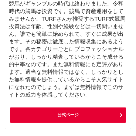
競馬がギャンブルの時代は終わりました。令和
時代の競馬は投資です。競馬で資産運用をして
みませんか。TURFさんが推奨するTURF式競馬
投資法は年齢、性別や経験などは一切問いませ
ん。誰でも簡単に始められて、すぐに成果が出
ます。その秘密は徹底した情報収集にあるよう
です。各カテゴリーごとにプロフェッショナル
がおり、しっかり精査しているからこそ成せる
的中率なのです。また無料情報にも定評があり
ます。適当な無料情報ではなく、しっかりとし
た無料情報を提供しているからこそ人気サイト
になれたのでしょう。まずは無料情報でこのサ
イトの威力を体感してください。
公式ページ