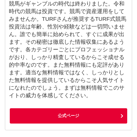
競馬がギャンブルの時代は終わりました。令和
時代の競馬は投資です。競馬で資産運用をして
みませんか。TURFさんが推奨するTURF式競馬
投資法は年齢、性別や経験などは一切問いませ
ん。誰でも簡単に始められて、すぐに成果が出
ます。その秘密は徹底した情報収集にあるよう
です。各カテゴリーごとにプロフェッショナル
がおり、しっかり精査しているからこそ成せる
的中率なのです。また無料情報にも定評があり
ます。適当な無料情報ではなく、しっかりとし
た無料情報を提供しているからこそ人気サイト
になれたのでしょう。まずは無料情報でこのサ
イトの威力を体感してください。
公式ページ