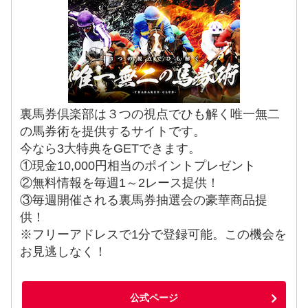
裏馬券倶楽部は３つの視点でひも解く唯一無二
の馬券術を提供するサイトです。
今なら3大特典をGETできます。
①現金10,000円相当のポイントプレゼント
②無料情報を毎週1～2レース提供！
③毎週開催される裏馬券抽選会の豪華商品提
供！
※フリーアドレスで1分で登録可能。この機会を
お見逃しなく！
公式ページ