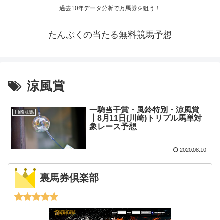
過去10年データ分析で万馬券を狙う！
たんぷくの当たる無料競馬予想
涼風賞
一騎当千賞・風鈴特別・涼風賞
川崎競馬
┃8月11日(川崎)トリプル馬単対
象レース予想
2020.08.10
裏馬券倶楽部