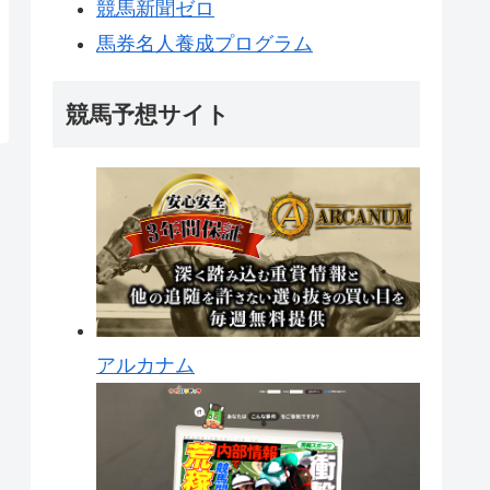
競馬新聞ゼロ
馬券名人養成プログラム
競馬予想サイト
アルカナム