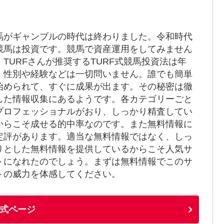
馬がギャンブルの時代は終わりました。令和時代
競馬は投資です。競馬で資産運用をしてみません
。TURFさんが推奨するTURF式競馬投資法は年
、性別や経験などは一切問いません。誰でも簡単
始められて、すぐに成果が出ます。その秘密は徹
した情報収集にあるようです。各カテゴリーごと
プロフェッショナルがおり、しっかり精査してい
からこそ成せる的中率なのです。また無料情報に
定評があります。適当な無料情報ではなく、しっ
りとした無料情報を提供しているからこそ人気サ
トになれたのでしょう。まずは無料情報でこのサ
トの威力を体感してください。
式ページ