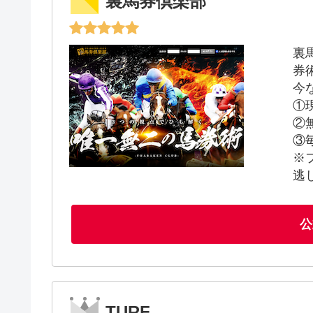
裏馬券倶楽部
裏
券
今
①
②
③
※
逃
公
TURF