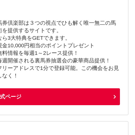
馬券倶楽部は３つの視点でひも解く唯一無二の馬
術を提供するサイトです。
なら3大特典をGETできます。
現金10,000円相当のポイントプレゼント
無料情報を毎週1～2レース提供！
毎週開催される裏馬券抽選会の豪華商品提供！
フリーアドレスで1分で登録可能。この機会をお見
しなく！
式ページ