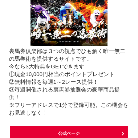
裏馬券倶楽部は３つの視点でひも解く唯一無二
の馬券術を提供するサイトです。
今なら3大特典をGETできます。
①現金10,000円相当のポイントプレゼント
②無料情報を毎週1～2レース提供！
③毎週開催される裏馬券抽選会の豪華商品提
供！
※フリーアドレスで1分で登録可能。この機会を
お見逃しなく！
公式ページ