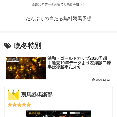
過去10年データ分析で万馬券を狙う！
たんぷくの当たる無料競馬予想
晩冬特別
浦和・ゴールドカップ2020予想
浦和競馬
┃過去10年データより左海誠二騎
手は複勝率71.4％
2020.12.22
裏馬券倶楽部