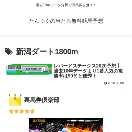
過去10年データ分析で万馬券を狙う！
たんぷくの当たる無料競馬予想
新潟ダート1800m
レパードステークス2020予想┃
中央競馬
過去10年データより1番人気の複
勝率は90％と優秀！
2020.08.08
裏馬券倶楽部