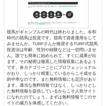
競馬がギャンブルの時代は終わりました。令和
時代の競馬は投資です。競馬で資産運用をして
みませんか。TURFさんが推奨するTURF式競馬
投資法は年齢、性別や経験などは一切問いませ
ん。誰でも簡単に始められて、すぐに成果が出
ます。その秘密は徹底した情報収集にあるよう
です。各カテゴリーごとにプロフェッショナル
がおり、しっかり精査しているからこそ成せる
的中率なのです。また無料情報にも定評があり
ます。適当な無料情報ではなく、しっかりとし
た無料情報を提供しているからこそ人気サイト
になれたのでしょう。まずは無料情報でこのサ
イトの威力を体感してください。