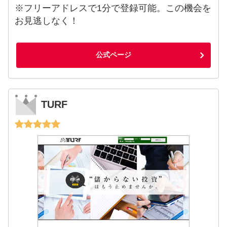
※フリーアドレスで1分で登録可能。この機会を
お見逃しなく！
公式ページ
TURF