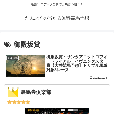
過去10年データ分析で万馬券を狙う！
たんぷくの当たる無料競馬予想
御殿坂賞
御殿坂賞・サンタアニタトロフィ
大井競馬
ートライアル・イヴニングスター
賞【大井競馬予想】トリプル馬単
対象3レース
2021.10.04
裏馬券倶楽部