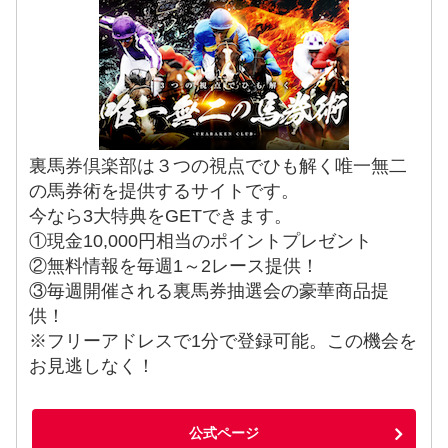
裏馬券倶楽部は３つの視点でひも解く唯一無二
の馬券術を提供するサイトです。
今なら3大特典をGETできます。
①現金10,000円相当のポイントプレゼント
②無料情報を毎週1～2レース提供！
③毎週開催される裏馬券抽選会の豪華商品提
供！
※フリーアドレスで1分で登録可能。この機会を
お見逃しなく！
公式ページ