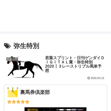
弥生特別
若葉スプリント・日刊ゲンダイＤ
船橋競馬
ＩＧＩＴＡＬ賞・弥生特別
2020┃３レーストリプル馬単予
想
2020.03.13
裏馬券倶楽部