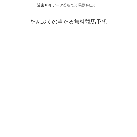
過去10年データ分析で万馬券を狙う！
たんぷくの当たる無料競馬予想