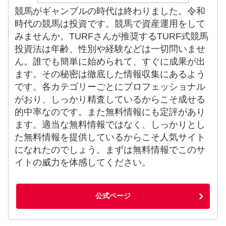
競馬がギャンブルの時代は終わりました。令和
時代の競馬は投資です。競馬で資産運用をして
みませんか。TURFさんが推奨するTURF式競馬
投資法は年齢、性別や経験などは一切問いませ
ん。誰でも簡単に始められて、すぐに成果が出
ます。その秘密は徹底した情報収集にあるよう
です。各カテゴリーごとにプロフェッショナル
がおり、しっかり精査しているからこそ成せる
的中率なのです。また無料情報にも定評があり
ます。適当な無料情報ではなく、しっかりとし
た無料情報を提供しているからこそ人気サイト
になれたのでしょう。まずは無料情報でこのサ
イトの威力を体感してください。
公式ページ