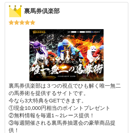
裏馬券倶楽部
裏馬券倶楽部は３つの視点でひも解く唯一無二
の馬券術を提供するサイトです。
今なら3大特典をGETできます。
①現金10,000円相当のポイントプレゼント
②無料情報を毎週1～2レース提供！
③毎週開催される裏馬券抽選会の豪華商品提
供！