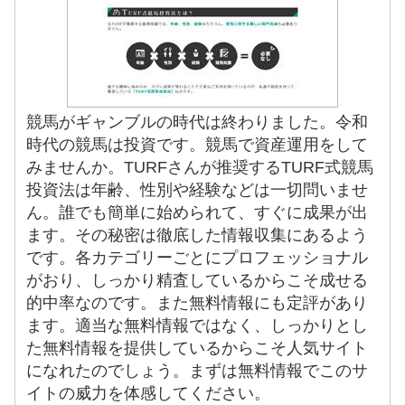
競馬がギャンブルの時代は終わりました。令和
時代の競馬は投資です。競馬で資産運用をして
みませんか。TURFさんが推奨するTURF式競馬
投資法は年齢、性別や経験などは一切問いませ
ん。誰でも簡単に始められて、すぐに成果が出
ます。その秘密は徹底した情報収集にあるよう
です。各カテゴリーごとにプロフェッショナル
がおり、しっかり精査しているからこそ成せる
的中率なのです。また無料情報にも定評があり
ます。適当な無料情報ではなく、しっかりとし
た無料情報を提供しているからこそ人気サイト
になれたのでしょう。まずは無料情報でこのサ
イトの威力を体感してください。