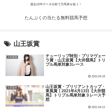
過去10年データ分析で万馬券を狙う！
たんぷくの当たる無料競馬予想
山王坂賞
チューリップ特別・プリマヴェー
大井競馬
ラ賞・山王坂賞【大井競馬】トリ
プル馬単対象3レース
2022.04.18
山王坂賞・ブリリアントカップ・
大井競馬
東風賞┃2021年4月13日【大井競
馬】トリプル馬単対象３レース予
想
2021.04.12