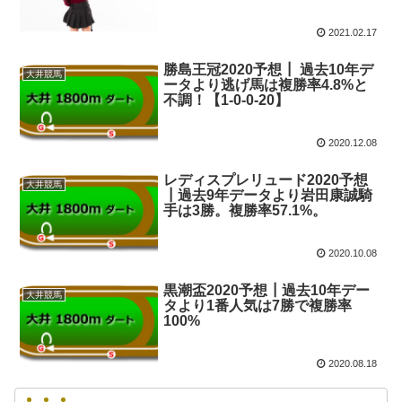
2021.02.17
勝島王冠2020予想┃ 過去10年デ
大井競馬
ータより逃げ馬は複勝率4.8%と
不調！【1-0-0-20】
2020.12.08
レディスプレリュード2020予想
大井競馬
┃過去9年データより岩田康誠騎
手は3勝。複勝率57.1%。
2020.10.08
黒潮盃2020予想┃過去10年デー
大井競馬
タより1番人気は7勝で複勝率
100%
2020.08.18