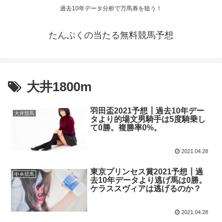
過去10年データ分析で万馬券を狙う！
たんぷくの当たる無料競馬予想
大井1800m
羽田盃2021予想┃過去10年デー
大井競馬
タより的場文男騎手は5度騎乗し
て0勝。複勝率0%。
2021.04.28
東京プリンセス賞2021予想┃過
中央競馬
去10年データより逃げ馬は0勝。
ケラススヴィアは逃げるのか？
2021.04.28