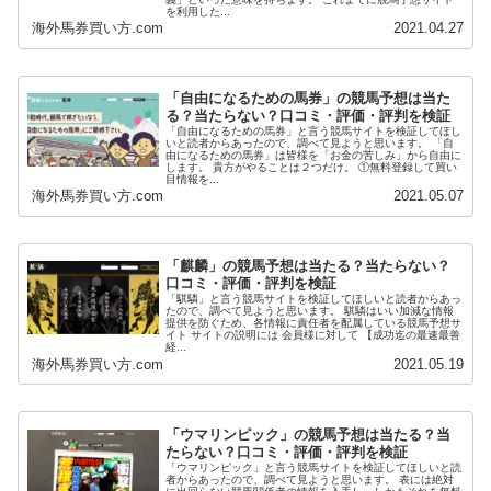
を利用した...
海外馬券買い方.com
2021.04.27
「自由になるための馬券」の競馬予想は当た
る？当たらない？口コミ・評価・評判を検証
「自由になるための馬券」と言う競馬サイトを検証してほし
いと読者からあったので、調べて見ようと思います。 「自
由になるための馬券」は皆様を「お金の苦しみ」から自由に
します。 貴方がやることは２つだけ。 ①無料登録して買い
目情報を...
海外馬券買い方.com
2021.05.07
「麒麟」の競馬予想は当たる？当たらない？
口コミ・評価・評判を検証
「騏驎」と言う競馬サイトを検証してほしいと読者からあっ
たので、調べて見ようと思います。 騏驎はいい加減な情報
提供を防ぐため、各情報に責任者を配属している競馬予想サ
イト サイトの説明には 会員様に対して 【成功迄の最速最善
経...
海外馬券買い方.com
2021.05.19
「ウマリンピック」の競馬予想は当たる？当
たらない？口コミ・評価・評判を検証
「ウマリンピック」と言う競馬サイトを検証してほしいと読
者からあったので、調べて見ようと思います。 表には絶対