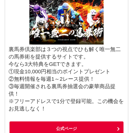
裏馬券倶楽部は３つの視点でひも解く唯一無二
の馬券術を提供するサイトです。
今なら3大特典をGETできます。
①現金10,000円相当のポイントプレゼント
②無料情報を毎週1～2レース提供！
③毎週開催される裏馬券抽選会の豪華商品提
供！
※フリーアドレスで1分で登録可能。この機会を
お見逃しなく！
公式ページ