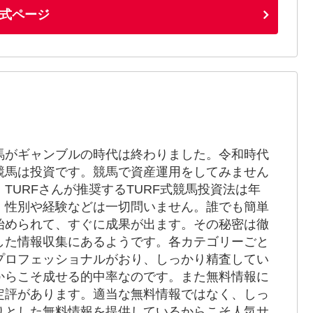
式ページ
馬がギャンブルの時代は終わりました。令和時代
競馬は投資です。競馬で資産運用をしてみません
。TURFさんが推奨するTURF式競馬投資法は年
、性別や経験などは一切問いません。誰でも簡単
始められて、すぐに成果が出ます。その秘密は徹
した情報収集にあるようです。各カテゴリーごと
プロフェッショナルがおり、しっかり精査してい
からこそ成せる的中率なのです。また無料情報に
定評があります。適当な無料情報ではなく、しっ
りとした無料情報を提供しているからこそ人気サ