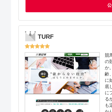
公
TURF
競
の
か
齢
に
底
に
る
も
か