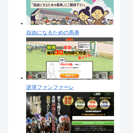
自由になるための馬券
逆境ファンファーレ