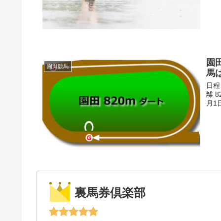
園
園田競馬
馬は
日程
離 
月1日)
裏馬券倶楽部