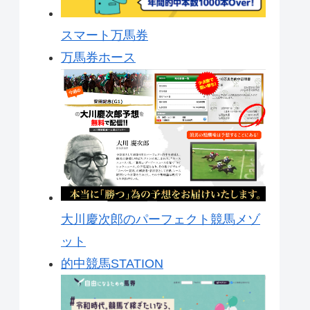
スマート万馬券
万馬券ホース
大川慶次郎のパーフェクト競馬メゾ
ット
的中競馬STATION