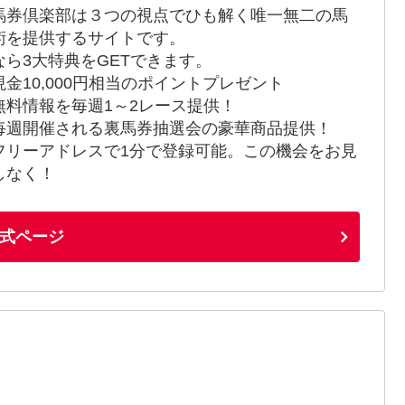
馬券倶楽部は３つの視点でひも解く唯一無二の馬
術を提供するサイトです。
なら3大特典をGETできます。
現金10,000円相当のポイントプレゼント
無料情報を毎週1～2レース提供！
毎週開催される裏馬券抽選会の豪華商品提供！
フリーアドレスで1分で登録可能。この機会をお見
しなく！
式ページ