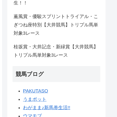
生！！
薫風賞・優駿スプリントトライアル・こ
ぎつね座特別【大井競馬】トリプル馬単
対象3レース
桂坂賞・大井記念・新緑賞【大井競馬】
トリプル馬単対象3レース
競馬ブログ
PAKUTASO
うまポット
わがまま♪新馬券生活!!
ウマモブ