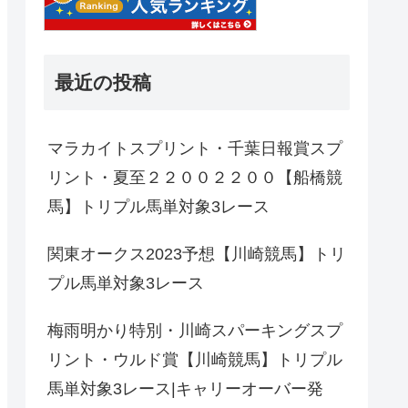
最近の投稿
マラカイトスプリント・千葉日報賞スプ
リント・夏至２２００２２００【船橋競
馬】トリプル馬単対象3レース
関東オークス2023予想【川崎競馬】トリ
プル馬単対象3レース
梅雨明かり特別・川崎スパーキングスプ
リント・ウルド賞【川崎競馬】トリプル
馬単対象3レース|キャリーオーバー発