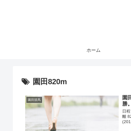
ホーム
園田820m
園
園田競馬
勝。
日程
離 
(201