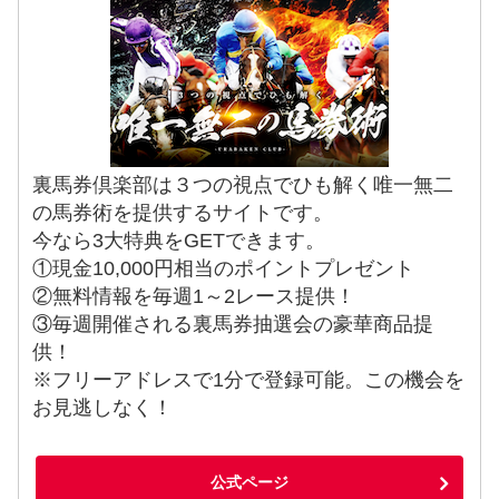
裏馬券倶楽部は３つの視点でひも解く唯一無二
の馬券術を提供するサイトです。
今なら3大特典をGETできます。
①現金10,000円相当のポイントプレゼント
②無料情報を毎週1～2レース提供！
③毎週開催される裏馬券抽選会の豪華商品提
供！
※フリーアドレスで1分で登録可能。この機会を
お見逃しなく！
公式ページ