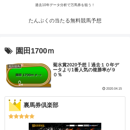
過去10年データ分析で万馬券を狙う！
たんぷくの当たる無料競馬予想
園田1700ｍ
菊水賞2020予想┃過去１０年デ
園田競馬
ータより1番人気の複勝率が９
０％
2020.04.15
裏馬券倶楽部