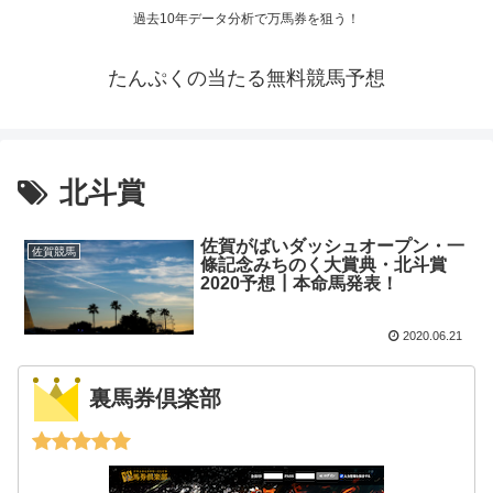
過去10年データ分析で万馬券を狙う！
たんぷくの当たる無料競馬予想
北斗賞
佐賀がばいダッシュオープン・一
佐賀競馬
條記念みちのく大賞典・北斗賞
2020予想┃本命馬発表！
2020.06.21
裏馬券倶楽部