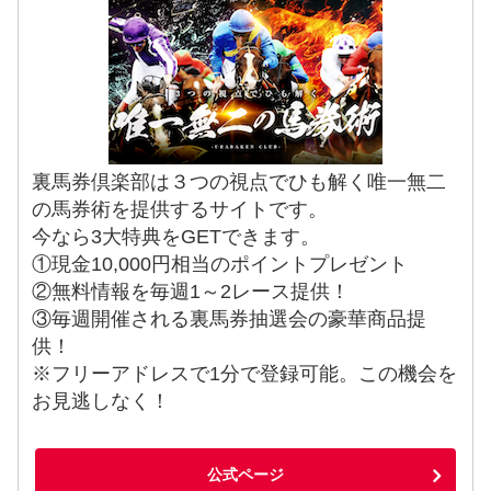
裏馬券倶楽部は３つの視点でひも解く唯一無二
の馬券術を提供するサイトです。
今なら3大特典をGETできます。
①現金10,000円相当のポイントプレゼント
②無料情報を毎週1～2レース提供！
③毎週開催される裏馬券抽選会の豪華商品提
供！
※フリーアドレスで1分で登録可能。この機会を
お見逃しなく！
公式ページ