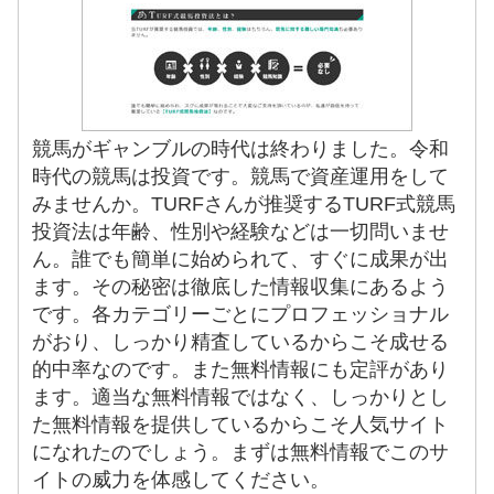
競馬がギャンブルの時代は終わりました。令和
時代の競馬は投資です。競馬で資産運用をして
みませんか。TURFさんが推奨するTURF式競馬
投資法は年齢、性別や経験などは一切問いませ
ん。誰でも簡単に始められて、すぐに成果が出
ます。その秘密は徹底した情報収集にあるよう
です。各カテゴリーごとにプロフェッショナル
がおり、しっかり精査しているからこそ成せる
的中率なのです。また無料情報にも定評があり
ます。適当な無料情報ではなく、しっかりとし
た無料情報を提供しているからこそ人気サイト
になれたのでしょう。まずは無料情報でこのサ
イトの威力を体感してください。