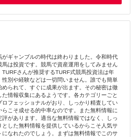
馬がギャンブルの時代は終わりました。令和時代
競馬は投資です。競馬で資産運用をしてみません
。TURFさんが推奨するTURF式競馬投資法は年
、性別や経験などは一切問いません。誰でも簡単
始められて、すぐに成果が出ます。その秘密は徹
した情報収集にあるようです。各カテゴリーごと
プロフェッショナルがおり、しっかり精査してい
からこそ成せる的中率なのです。また無料情報に
定評があります。適当な無料情報ではなく、しっ
りとした無料情報を提供しているからこそ人気サ
トになれたのでしょう。まずは無料情報でこのサ