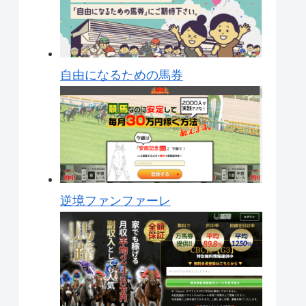
自由になるための馬券
逆境ファンファーレ