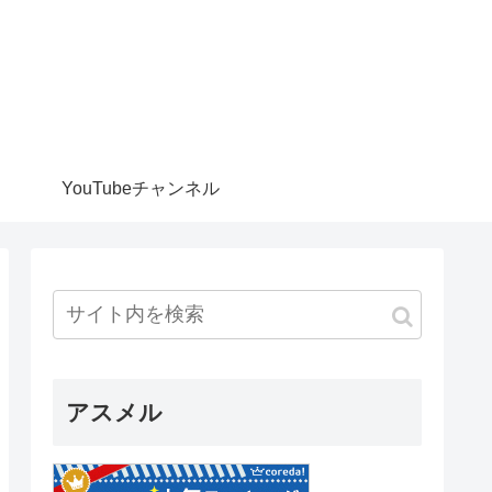
YouTubeチャンネル
アスメル