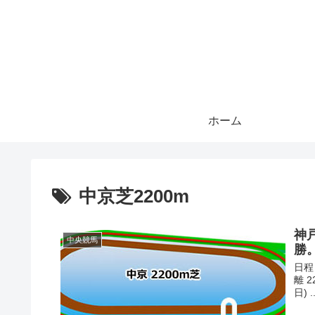
ホーム
中京芝2200m
神
中央競馬
勝
日程
離 
日) ..