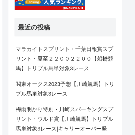
最近の投稿
マラカイトスプリント・千葉日報賞スプ
リント・夏至２２００２２００【船橋競
馬】トリプル馬単対象3レース
関東オークス2023予想【川崎競馬】トリ
プル馬単対象3レース
梅雨明かり特別・川崎スパーキングスプ
リント・ウルド賞【川崎競馬】トリプル
馬単対象3レース|キャリーオーバー発