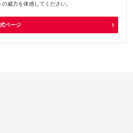
トの威力を体感してください。
式ページ