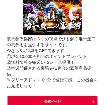
裏馬券倶楽部は３つの視点でひも解く唯一無二
の馬券術を提供するサイトです。
今なら3大特典をGETできます。
①現金10,000円相当のポイントプレゼント
②無料情報を毎週1～2レース提供！
③毎週開催される裏馬券抽選会の豪華商品提
供！
※フリーアドレスで1分で登録可能。この機会を
お見逃しなく！
公式ページ