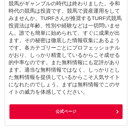
競馬がギャンブルの時代は終わりました。令和
時代の競馬は投資です。競馬で資産運用をして
みませんか。TURFさんが推奨するTURF式競馬
投資法は年齢、性別や経験などは一切問いませ
ん。誰でも簡単に始められて、すぐに成果が出
ます。その秘密は徹底した情報収集にあるよう
です。各カテゴリーごとにプロフェッショナル
がおり、しっかり精査しているからこそ成せる
的中率なのです。また無料情報にも定評があり
ます。適当な無料情報ではなく、しっかりとし
た無料情報を提供しているからこそ人気サイト
になれたのでしょう。まずは無料情報でこのサ
イトの威力を体感してください。
公式ページ