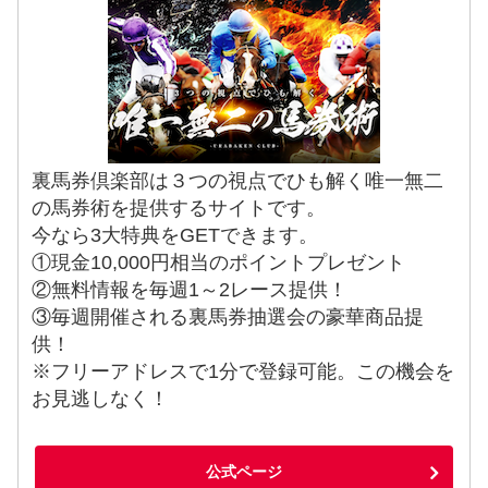
裏馬券倶楽部は３つの視点でひも解く唯一無二
の馬券術を提供するサイトです。
今なら3大特典をGETできます。
①現金10,000円相当のポイントプレゼント
②無料情報を毎週1～2レース提供！
③毎週開催される裏馬券抽選会の豪華商品提
供！
※フリーアドレスで1分で登録可能。この機会を
お見逃しなく！
公式ページ