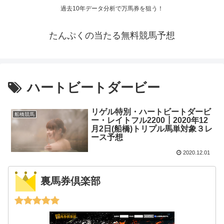
過去10年データ分析で万馬券を狙う！
たんぷくの当たる無料競馬予想
ハートビートダービー
リゲル特別・ハートビートダービ
船橋競馬
ー・レイトフル2200┃2020年12
月2日(船橋)トリプル馬単対象３レ
ース予想
2020.12.01
裏馬券倶楽部