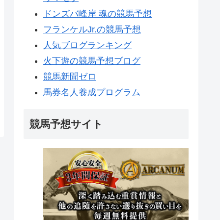
ドンズバ峰岸 魂の競馬予想
フランケルJr.の競馬予想
人気ブログランキング
火下遊の競馬予想ブログ
競馬新聞ゼロ
馬券名人養成プログラム
競馬予想サイト