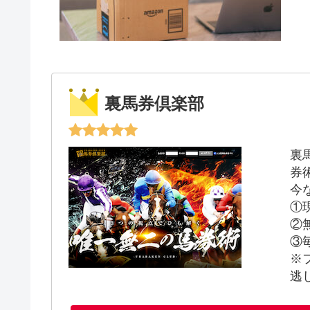
裏馬券倶楽部
裏
券
今
①
②
③
※
逃