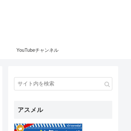
YouTubeチャンネル
アスメル