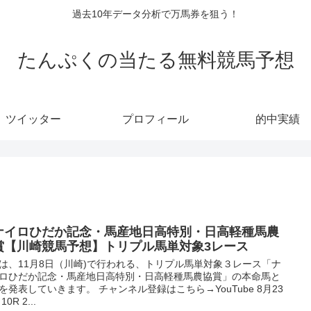
過去10年データ分析で万馬券を狙う！
たんぷくの当たる無料競馬予想
ツイッター
プロフィール
的中実績
ナイロひだか記念・馬産地日高特別・日高軽種馬農
賞【川崎競馬予想】トリプル馬単対象3レース
は、11月8日（川崎)で行われる、トリプル馬単対象３レース「ナ
ロひだか記念・馬産地日高特別・日高軽種馬農協賞」の本命馬と
を発表していきます。 チャンネル登録はこちら→YouTube 8月23
10R 2...