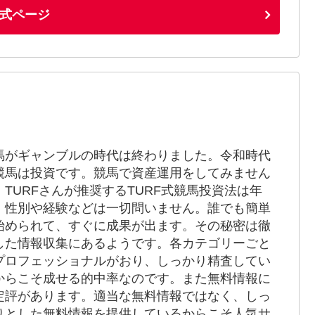
式ページ
馬がギャンブルの時代は終わりました。令和時代
競馬は投資です。競馬で資産運用をしてみません
。TURFさんが推奨するTURF式競馬投資法は年
、性別や経験などは一切問いません。誰でも簡単
始められて、すぐに成果が出ます。その秘密は徹
した情報収集にあるようです。各カテゴリーごと
プロフェッショナルがおり、しっかり精査してい
からこそ成せる的中率なのです。また無料情報に
定評があります。適当な無料情報ではなく、しっ
りとした無料情報を提供しているからこそ人気サ