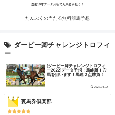
過去10年データ分析で万馬券を狙う！
たんぷくの当たる無料競馬予想
ダービー卿チャレンジトロフィ
ー
[ダービー卿チャレンジトロフィ
データ
ー2022]データ予想！最終版！穴
馬を狙います！馬連２点勝負！
2022.04.02
裏馬券倶楽部